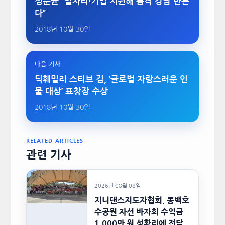
정순균 “일자리·기업 지원해 품격 강남 만든
다”
2018년 10월 30일
다음 기사
딕훼밀리 스티브 김, ‘글로벌 자랑스러운 인
물 대상’ 표창장 수상
2018년 10월 30일
RELATED ARTICLES
관련 기사
2026년 08월 08일
지니댄스지도자협회, 동백호
수공원 자선 바자회 수익금
1,000만 원 성황리에 전달