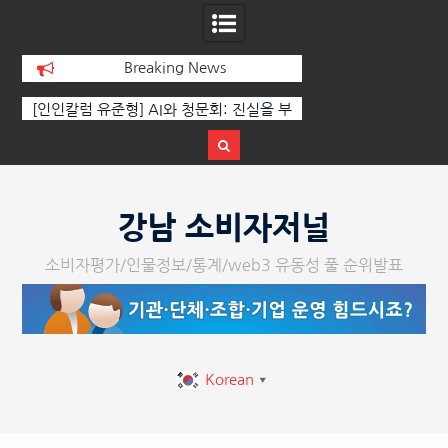
Breaking News
[인인칼럼 유준형] AI와 청문회: 진실을 부
‘K-AI 아트 거장’ 장
르는 힘은 고성이 아니라 준비된 질문이
체온을 더하다, ‘202
다.
페스티벌’ 성황
Skip
to
강남 소비자저널
content
소비자평가/인물정보/통계/web3 유동성 풀 순위발표
Korean
▼