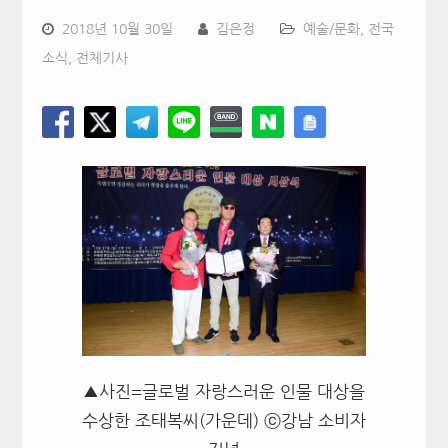
2018년 10월 30일
김은정
예술/문화
,
전국
소식
,
전체기사
▲사진=글로벌 자랑스러운 인물 대상을
수상한 조태복씨(가운데) ⓒ강남 소비자