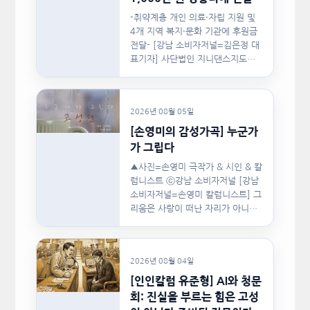
-취약계층 개인 의료·자립 지원 및
4개 지역 복지·문화 기관에 후원금
전달- [강남 소비자저널=김은정 대
표기자] 사단법인 지니댄스지도자
협회(이하 지니댄스지도자협회)가
지난…
2026년 08월 05일
[손영미의 감성가곡] 누군가
가 그립다
▲사진=손영미 극작가 & 시인 & 칼
럼니스트 ⓒ강남 소비자저널 [강남
소비자저널=손영미 칼럼니스트] 그
리움은 사랑이 떠난 자리가 아니라,
사랑이 머물렀던…
2026년 08월 04일
[인인칼럼 유준형] AI와 청문
회: 진실을 부르는 힘은 고성