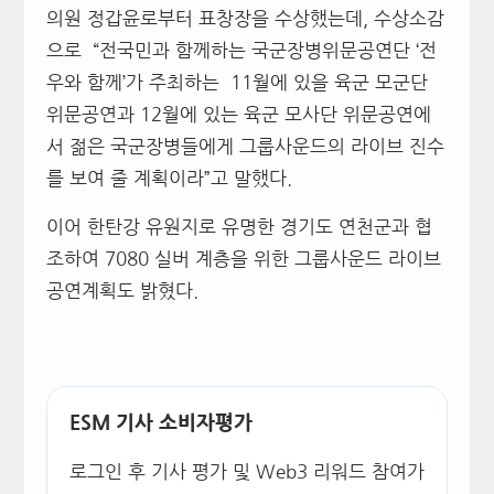
의원 정갑윤로부터 표창장을 수상했는데, 수상소감
으로
“
전국민과 함께하는 국군장병위문공연단 ‘전
우와 함께’가 주최하는
11
월에 있을 육군 모군단
위문공연과
12
월에 있는 육군 모사단 위문공연에
서 젊은 국군장병들에게 그룹사운드의 라이브 진수
를 보여 줄 계획이라”고 말했다
.
이어 한탄강 유원지로 유명한 경기도 연천군과 협
조하여
7080
실버 계층을 위한 그룹사운드 라이브
공연계획도 밝혔다
.
ESM 기사 소비자평가
로그인 후 기사 평가 및 Web3 리워드 참여가