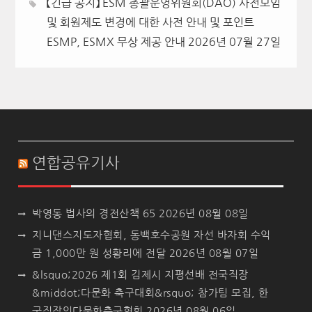
【긴급 공지】 ESM 총괄운영위원회(DAO) 사전모임
및 회원제도 변경에 대한 사전 안내 및 포인트
ESMP, ESMX 무상 제공 안내
2026년 07월 27일
연합공유기사
박영동 법사의 경전산책 65
2026년 08월 08일
지니댄스지도자협회, 동백호수공원 자선 바자회 수익
금 1,000만 원 성황리에 전달
2026년 08월 07일
&lsquo;2026 제1회 김제시 지평선배 전국직장
&middot;다문화 축구대회&rsquo; 참가팀 모집, 한
국직장인다문화축구협회
2026년 08월 06일