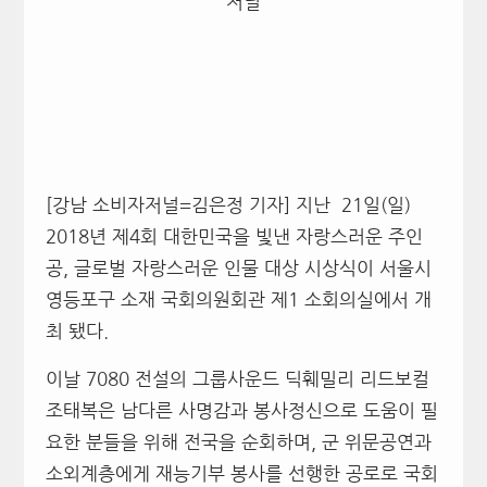
저널
[강남 소비자저널=김은정 기자] 지난 21일(일)
2018
년 제
4
회 대한민국을 빛낸 자랑스러운 주인
공, 글로벌 자랑스러운 인물 대상 시상식이
서울시
영등포구 소재
국회의원회관 제
1
소회의실에서 개
최 됐다.
이날
7080
전설의 그룹사운드 딕훼밀리 리드보컬
조태복은 남다른 사명감과 봉사정신으로 도움이 필
요한 분들을 위해 전국을 순회하며, 군 위문공연과
소외계층에게 재능기부 봉사를 선행한 공로로 국회