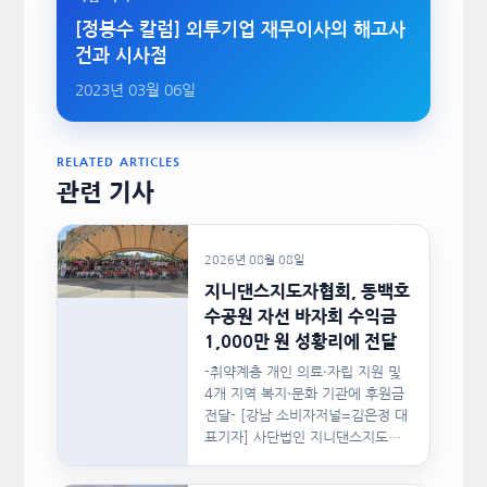
[정봉수 칼럼] 외투기업 재무이사의 해고사
건과 시사점
2023년 03월 06일
RELATED ARTICLES
관련 기사
2026년 08월 08일
지니댄스지도자협회, 동백호
수공원 자선 바자회 수익금
1,000만 원 성황리에 전달
-취약계층 개인 의료·자립 지원 및
4개 지역 복지·문화 기관에 후원금
전달- [강남 소비자저널=김은정 대
표기자] 사단법인 지니댄스지도자
협회(이하 지니댄스지도자협회)가
지난…