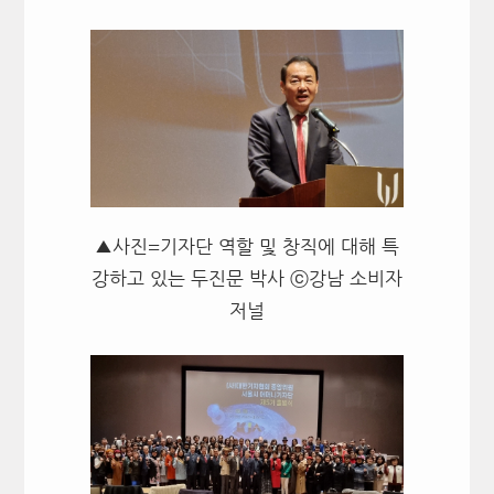
▲사진=기자단 역할 및 창직에 대해 특
강하고 있는 두진문 박사 ⓒ강남 소비자
저널