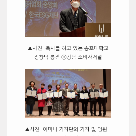
▲사진=축사를 하고 있는 송호대학교
정창덕 총잗 ⓒ강남 소비자저널
▲사진=어미니 기자단의 기자 및 임원