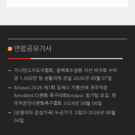
연합공유기사
지니댄스지도자협회, 동백호수공원 자선 바자회 수익
금 1,000만 원 성황리에 전달
2026년 08월 07일
&lsquo;2026 제1회 김제시 지평선배 전국직장
&middot;다문화 축구대회&rsquo; 참가팀 모집, 한
국직장인다문화축구협회
2026년 08월 06일
[손영미의 감성가곡] 누군가가 그립다
2026년 08월
04일