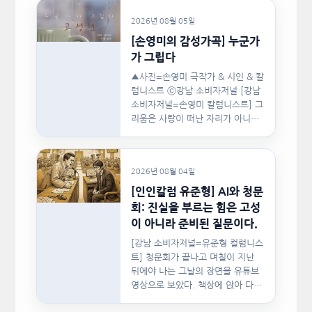
2026년 08월 05일
[손영미의 감성가곡] 누군가
가 그립다
▲사진=손영미 극작가 & 시인 & 칼
럼니스트 ⓒ강남 소비자저널 [강남
소비자저널=손영미 칼럼니스트] 그
리움은 사랑이 떠난 자리가 아니라,
사랑이 머물렀던…
2026년 08월 04일
[인인칼럼 유준형] AI와 청문
회: 진실을 부르는 힘은 고성
이 아니라 준비된 질문이다.
[강남 소비자저널=유준형 컬럼니스
트] 청문회가 끝나고 며칠이 지난
뒤에야 나는 그날의 장면을 유튜브
영상으로 보았다. 책상에 앉아 다른
문서를…