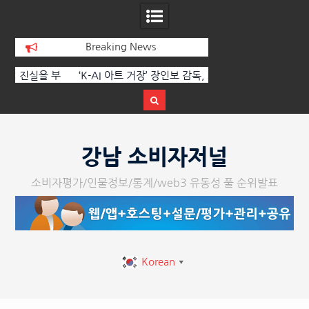
Breaking News
 부
‘K-AI 아트 거장’ 장인보 감독, Ai 기술에
한국·브라질 슈퍼콘서
이
체온을 더하다, ‘2026 제2회 애니멀 아트
페스티벌’ 성황리에 막 내려
Skip
to
강남 소비자저널
content
소비자평가/인물정보/통계/web3 유동성 풀 순위발표
Korean
▼