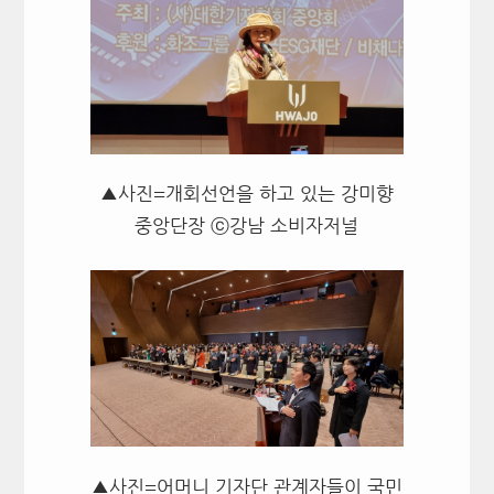
▲사진=개회선언을 하고 있는 강미향
중앙단장 ⓒ강남 소비자저널
▲사진=어머니 기자단 관계자들이 국민