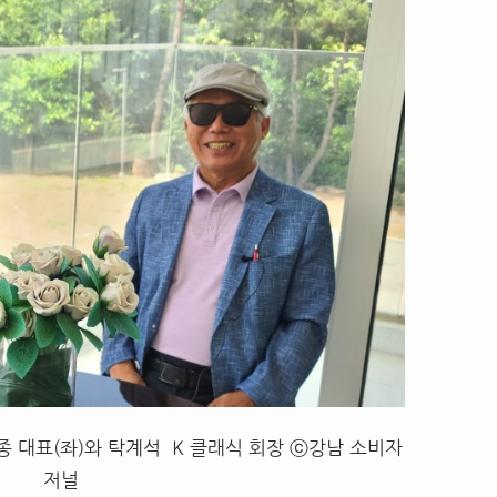
종 대표(좌)와 탁계석 K 클래식 회장 ⓒ강남 소비자
저널