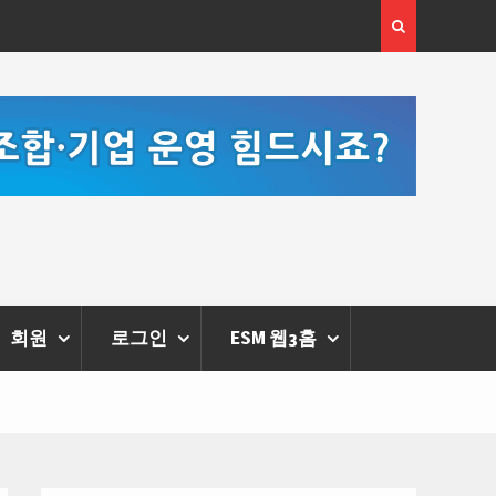
[정봉수 칼럼] 약정휴가의 종류와 운영방법
[손영미
스가 열
회원
로그인
ESM 웹3홈