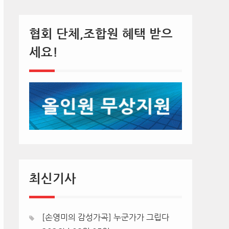
협회 단체,조합원 혜택 받으
세요!
최신기사
[손영미의 감성가곡] 누군가가 그립다