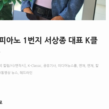
 피아노 1번지 서상종 대표 K클
공
석 칼럼/시/연작시]
,
K-Classic
,
공유기사
,
미디어뉴스룸
,
연재
,
연재, 칼
/동영상 뉴스
,
헤드라인
로