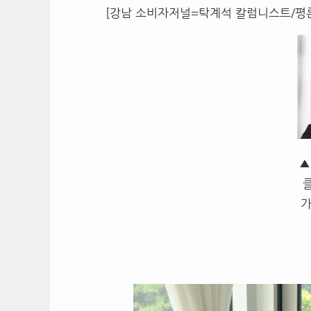
[강남 소비자저널=탁계석 칼럼니스트/평
▲
가