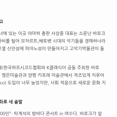
고
건너에 있는 이곳 야마하 총판 서상종 대표는 소문난 바로크
 사비를 털어 모차르트,베토벤 시대의 악기들을 경매하너라
목포옆 신안섬에 피아노섬이 만들어지고 고악기박물관이 들
(한국하프시코드협회와 K클래식이 공동 주최한 바로
광주 영은미술관과 양평 카포레 미술관에서 격조있게 치루어
oco) 도입이 너무 늦었지만, 사회 적응으로 새로운 문화 지
화로 새 출발
00인”- 탁계석의 밤바다 콘서트 in 여수다. 바로크가 앞