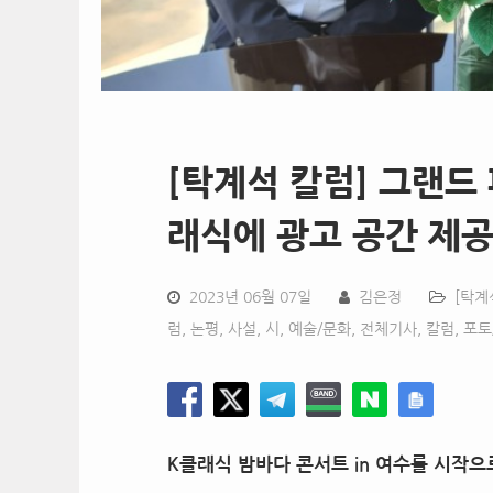
[탁계석 칼럼] 그랜드
래식에 광고 공간 제
2023년 06월 07일
김은정
[탁계
럼, 논평, 사설, 시
,
예술/문화
,
전체기사
,
칼럼
,
포토
K클래식 밤바다 콘서트 in 여수를 시작으