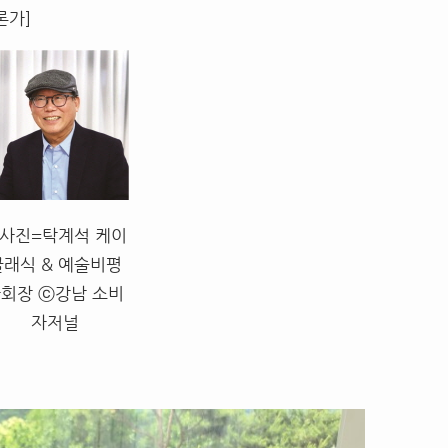
론가]
사진=탁계석 케이
클래식 & 예술비평
회장 ⓒ강남 소비
자저널