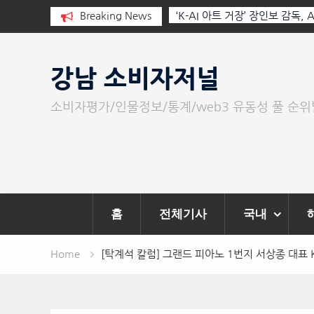
실을 부르는 힘은 고성
Breaking News
‘K-AI 아트 거장’ 장인보 감독, Ai 기술에 체온을
‘2026 제2회 애니멀 아트 페스티벌’ 성황리에 
Skip
to
강남 소비자저널
content
소비자평가/인물정보/통계/web3 유동성 풀 순
홈
전체기사
국내
Home
[탁계석 칼럼] 그랜드 피아노 1번지 서상종 대표