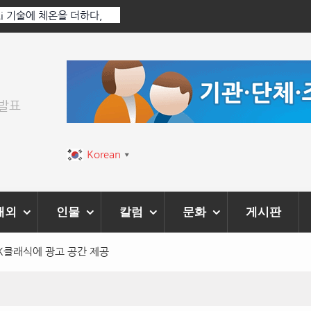
 더하다,
한국·브라질 슈퍼콘서트 올해 열린다
막 내려
위발표
Korean
▼
해외
인물
칼럼
문화
게시판
 K클래식에 광고 공간 제공