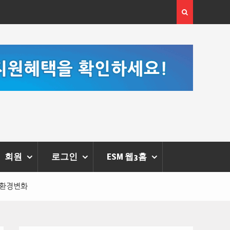
봉수 칼럼] 약정휴가의 종류와 운영방법
[손영미 칼럼] 
스가 열어준 길
회원
로그인
ESM 웹3홈
 환경변화