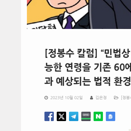
[정봉수 칼럼] “민법
능한 연령을 기존 60
과 예상되는 법적 환
2023년 10월 02일
김은정
[정봉