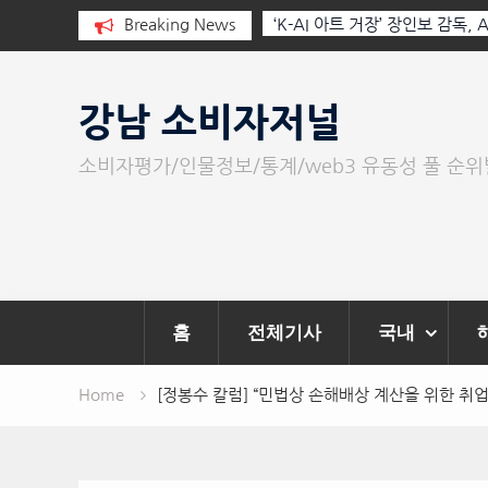
르는 힘은 고성
‘K-AI 아트 거장’ 장인보 감독, Ai 기술에 체온을 더하다
Breaking News
‘2026 제2회 애니멀 아트 페스티벌’ 성황리에 막 내려
Skip
to
강남 소비자저널
content
소비자평가/인물정보/통계/web3 유동성 풀 순
홈
전체기사
국내
Home
[정봉수 칼럼] “민법상 손해배상 계산을 위한 취