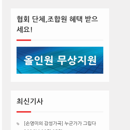
협회 단체,조합원 혜택 받으
세요!
최신기사
[손영미의 감성가곡] 누군가가 그립다