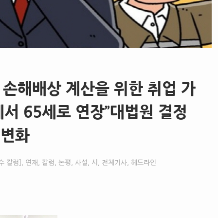
상 손해배상 계산을 위한 취업 가
에서 65세로 연장”대법원 결정
경변화
수 칼럼]
,
연재, 칼럼, 논평, 사설, 시
,
전체기사
,
헤드라인