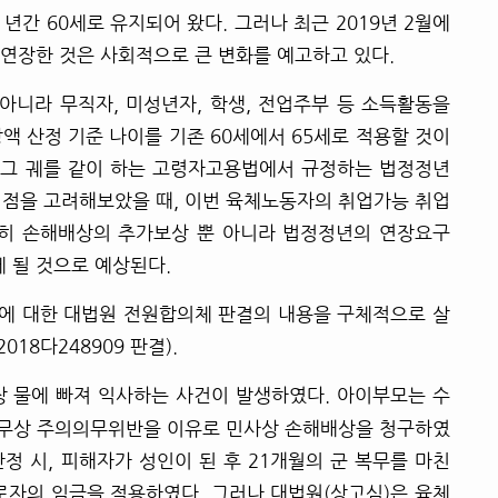
 년간 60세로 유지되어 왔다. 그러나 최근 2019년 2월에
연장한 것은 사회적으로 큰 변화를 예고하고 있다.
아니라 무직자, 미성년자, 학생, 전업주부 등 소득활동을
액 산정 기준 나이를 기존 60세에서 65세로 적용할 것이
과 그 궤를 같이 하는 고령자고용법에서 규정하는 법정정년
는 점을 고려해보았을 때, 이번 육체노동자의 취업가능 취업
순히 손해배상의 추가보상 뿐 아니라 법정정년의 연장요구
 될 것으로 예상된다.
에 대한 대법원
전원
합의체 판결의 내용을 구체적으로 살
 2018다248909 판결)
.
영장 물에 빠져 익사하는 사건이 발생하였다. 아이부모는 수
무상 주의
의무
위반을 이유로 민사상 손해배상을 청구하였
정 시, 피해자가 성인이 된 후 21개월의 군 복무를 마친
로자의 임금을 적용하였다. 그러나 대법원(상고심)은 육체