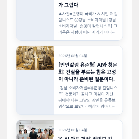
가 그립다
▲사진=손영미 극작가 & 시인 & 칼
럼니스트 ⓒ강남 소비자저널 [강남
소비자저널=손영미 칼럼니스트] 그
리움은 사랑이 떠난 자리가 아니라,
사랑이 머물렀던…
2026년 08월 04일
[인인칼럼 유준형] AI와 청문
회: 진실을 부르는 힘은 고성
이 아니라 준비된 질문이다.
[강남 소비자저널=유준형 컬럼니스
트] 청문회가 끝나고 며칠이 지난
뒤에야 나는 그날의 장면을 유튜브
영상으로 보았다. 책상에 앉아 다른
문서를…
2026년 08월 04일