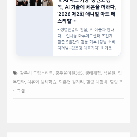
‘K-AI 아트 거장’ 장인보 감
독, Ai 기술에 체온을 더하다,
‘2026 제2회 애니멀 아트 페
스티벌’…
- 생명존중의 진심, AI 예술과 만나
다… 인사동 마루아트센터 뜨겁게
달군 5일간의 감동 기록 [강남 소비
자저널=김은정 대표기자] 차가운
인공지능(AI)…
광주시 드림스타트
,
광주율마원365
,
생태체험
,
식물원
,
업
무협약
,
치유와 생태학습
,
퇴촌면 정지리
,
힐링 체험비
,
힐링 프
로그램