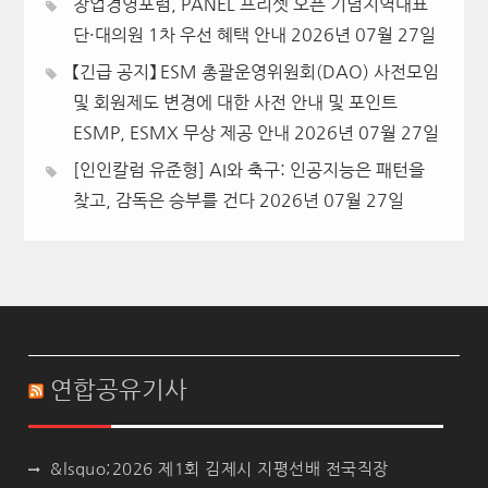
창업경영포럼, PANEL 프리셋 오픈 기념지역대표
단·대의원 1차 우선 혜택 안내
2026년 07월 27일
【긴급 공지】 ESM 총괄운영위원회(DAO) 사전모임
및 회원제도 변경에 대한 사전 안내 및 포인트
ESMP, ESMX 무상 제공 안내
2026년 07월 27일
[인인칼럼 유준형] AI와 축구: 인공지능은 패턴을
찾고, 감독은 승부를 건다
2026년 07월 27일
연합공유기사
&lsquo;2026 제1회 김제시 지평선배 전국직장