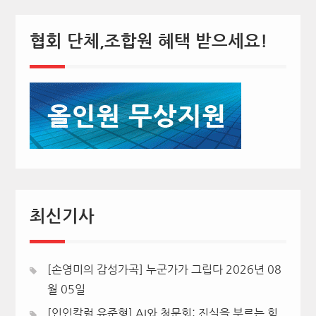
협회 단체,조합원 혜택 받으세요!
최신기사
[손영미의 감성가곡] 누군가가 그립다
2026년 08
월 05일
[인인칼럼 유준형] AI와 청문회: 진실을 부르는 힘