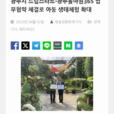
광주시 드림스타트-광주율마원365 업
무협약 체결로 아동 생태체험 확대
2023년 04월 02일
방송전문취재기자
전체
기사
,
헤드라인2