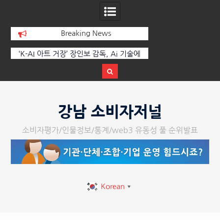
Breaking News
’ 장인보 감독, Ai 기술에
한국·브라질 슈퍼콘서트 올해 열린다
026 제2회 애니멀 아트
성황리에 막 내려
Skip
to
강남 소비자저널
content
소비자평가/인물정보/통계/web3 유동성 풀 순위발표
Korean
▼