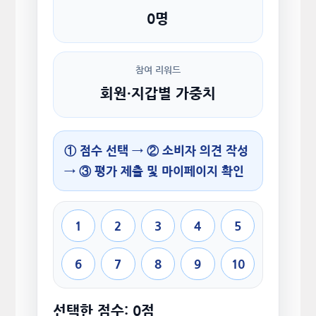
0명
참여 리워드
회원·지갑별 가중치
① 점수 선택 → ② 소비자 의견 작성
→ ③ 평가 제출 및 마이페이지 확인
1
2
3
4
5
6
7
8
9
10
선택한 점수: 0점