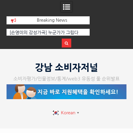
Breaking News
선
[손영미의 감성가곡] 누군가가 그립다
[인인칼럼 유준형] AI
달
르는 힘은 고성이 아
다
Skip
to
강남 소비자저널
content
소비자평가/인물정보/통계/web3 유동성 풀 순위발표
Korean
▼