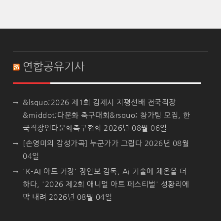
연합공유기사
&lsquo;2026 제1회 김제시 지평선배 전국직장
&middot;다문화 축구대회&rsquo; 참가팀 모집, 한
국직장인다문화축구협회
2026년 08월 06일
[손영미의 감성가곡] 누군가가 그립다
2026년 08월
04일
'K-AI 아트 거장' 장인보 감독, Ai 기술에 체온을 더
하다, '2026 제2회 애니멀 아트 페스티벌' 성황리에
막 내려
2026년 08월 04일