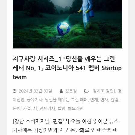
지구사랑 시리즈_1 「당신을 깨우는 그린
레터 No. 1」 코이노니아 541 멤버 Startup
team
2024년 03월 03일
김은정
[정차조 칼럼]
,
경
제산업
,
공유기사
,
당신을 깨우는 그린 레터
,
연재
,
연재, 칼럼,
논평, 사설, 시
,
전체기사
,
칼럼
,
헤드라인
[강남 소비자저널=편집부] 오늘 아침 읽어본 뉴스
기사에는 기상이변과 지구 온난화로 인한 끔찍한