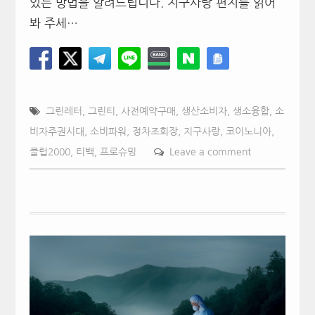
있는 방법을 알려드립니다. 지구사랑 편지를 읽어
봐 주세…
그린레터
,
그린티
,
사전예약구매
,
생산소비자
,
생소융합
,
소
비자주권시대
,
소비파워
,
정차조회장
,
지구사랑
,
코이노니아
,
클럽2000
,
티백
,
프로슈밍
Leave a comment