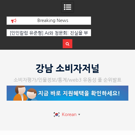
Breaking News
[인인칼럼 유준형] AI와 청문회: 진실을 부
‘K-AI 아트 거장’ 장
르는 힘은 고성이 아니라 준비된 질문이
체온을 더하다, ‘202
다.
페스티벌’ 성황
Skip
to
강남 소비자저널
content
소비자평가/인물정보/통계/web3 유동성 풀 순위발표
Korean
▼