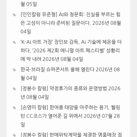
월 05일
[인인칼럼 유준형] AI와 청문회: 진실을 부르는 힘
은 고성이 아니라 준비된 질문이다.
2026년 08월
04일
‘K-AI 아트 거장’ 장인보 감독, Ai 기술에 체온을 더
하다, ‘2026 제2회 애니멀 아트 페스티벌’ 성황리
에 막 내려
2026년 08월 04일
한국·브라질 슈퍼콘서트 올해 열린다
2026년 08
월 04일
[정봉수 칼럼] 약정휴가의 종류와 운영방법
2026
년 08월 04일
[손영미 칼럼] 한여름 태양을 마주하는 용기, 웰링
턴 CC코스가 열어준 길 위에서
2026년 07월 28
일
[정봉수 칼럼] 판매위탁계약을 체결한 명품매장 점