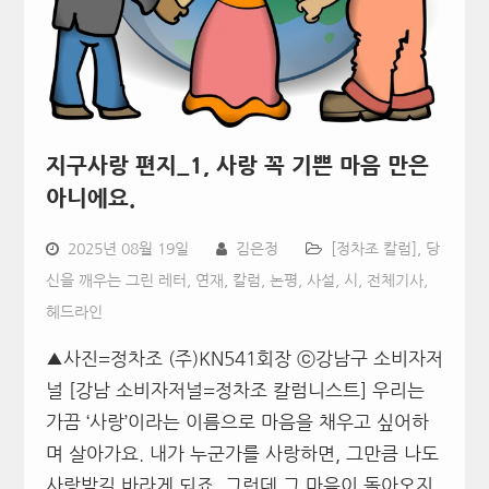
지구사랑 편지_1, 사랑 꼭 기쁜 마음 만은
아니에요.
2025년 08월 19일
김은정
[정차조 칼럼]
,
당
신을 깨우는 그린 레터
,
연재, 칼럼, 논평, 사설, 시
,
전체기사
,
헤드라인
▲사진=정차조 (주)KN541회장 ⓒ강남구 소비자저
널 [강남 소비자저널=정차조 칼럼니스트] 우리는
가끔 ‘사랑’이라는 이름으로 마음을 채우고 싶어하
며 살아가요. 내가 누군가를 사랑하면, 그만큼 나도
사랑받길 바라게 되죠. 그런데 그 마음이 돌아오지