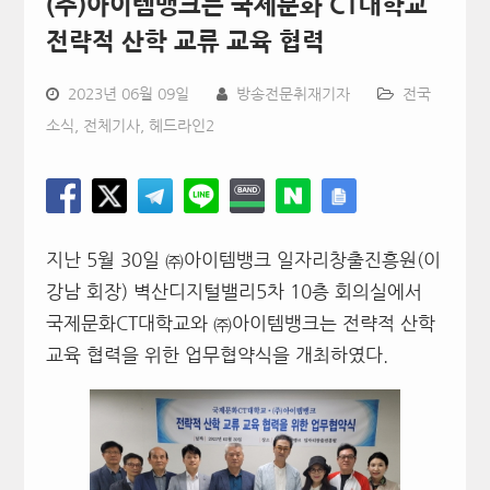
(주)아이템뱅크는 국제문화 CT대학교
전략적 산학 교류 교육 협력
2023년 06월 09일
방송전문취재기자
전국
소식
,
전체기사
,
헤드라인2
지난 5월 30일 ㈜아이템뱅크 일자리창출진흥원(이
강남 회장) 벽산디지털밸리5차 10층 회의실에서
국제문화CT대학교와 ㈜아이템뱅크는 전략적 산학
교육 협력을 위한 업무협약식을 개최하였다.