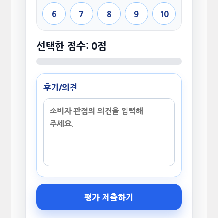
6
7
8
9
10
선택한 점수: 0점
후기/의견
평가 제출하기