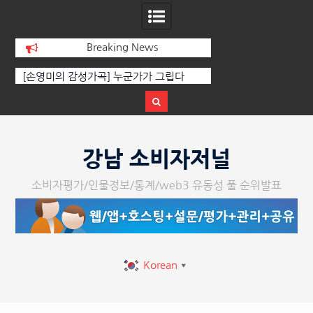
Breaking News
선
[손영미의 감성가곡] 누군가가 그립다
[인인칼럼 유준형] AI
달
르는 힘은 고성이 아
다
Skip
to
강남 소비자저널
content
소비자평가/인물정보/통계/web3 유동성 풀 순위발표
Korean
▼