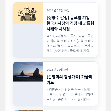
2026년 08월 10일
[정봉수 칼럼] 글로벌 기업
한국지사장의 직장 내 괴롭힘
사례와 시사점
▲사진=정봉수 노무사, 강남노무법
인 ⓒ강남 소비자저널 [강남 소비자
저널=정봉수 칼럼니스트] I. 문제의
제기 (사건 경위) 글로벌 IT 기업의
한국지사장은 2024년…
2026년 08월 10일
[손영미의 감성가곡] 가을의
기도
- 김현승 시 · 안정준 작곡 - 노래 |
소프라노 김영미 · 소프라노 김향란
▲사진=손영미 극작가 & 시인…