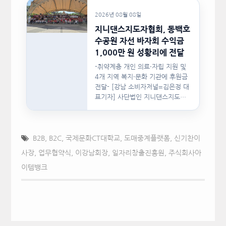
2026년 08월 08일
지니댄스지도자협회, 동백호
수공원 자선 바자회 수익금
1,000만 원 성황리에 전달
-취약계층 개인 의료·자립 지원 및
4개 지역 복지·문화 기관에 후원금
전달- [강남 소비자저널=김은정 대
표기자] 사단법인 지니댄스지도자
협회(이하 지니댄스지도자협회)가
지난…
B2B
,
B2C
,
국제문화CT대학교
,
도매중계플랫폼
,
신기찬이
사장
,
업무협약식
,
이강남회장
,
일자리창출진흥원
,
주식회사아
이템뱅크