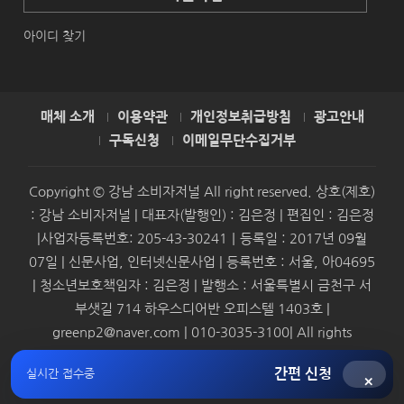
아이디 찾기
매체 소개
이용약관
개인정보취급방침
광고안내
구독신청
이메일무단수집거부
Copyright © 강남 소비자저널 All right reserved. 상호(제호)
: 강남 소비자저널 | 대표자(발행인) : 김은정 | 편집인 : 김은정
|사업자등록번호: 205-43-30241｜등록일 : 2017년 09월
07일 | 신문사업, 인터넷신문사업 | 등록번호 : 서울, 아04695
| 청소년보호책임자 : 김은정 | 발행소 : 서울특별시 금천구 서
부샛길 714 하우스디어반 오피스텔 1403호 |
greenp2@naver.com | 010-3035-3100| All rights
reserved.
간편 신청
실시간 접수중
×
Syndication by
SMBAforum & Presscoop