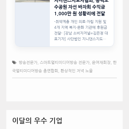
지니댄스지도자협회, 동백호
수공원 자선 바자회 수익금
1,000만 원 성황리에 전달
-취약계층 개인 의료·자립 지원 및
4개 지역 복지·문화 기관에 후원금
전달- [강남 소비자저널=김은정 대
표기자] 사단법인 지니댄스지도자
협회(이하 지니댄스지도자협회)가
지난…
방송전문가
,
스마트멀티미디어방송 전문가
,
윤여재회장
,
한
국멀티미디어방송 총연합회
,
환상적인 저녁 노을
이달의 우수 기업