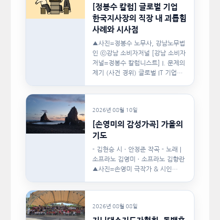
[정봉수 칼럼] 글로벌 기업
한국지사장의 직장 내 괴롭힘
사례와 시사점
▲사진=정봉수 노무사, 강남노무법
인 ⓒ강남 소비자저널 [강남 소비자
저널=정봉수 칼럼니스트] I. 문제의
제기 (사건 경위) 글로벌 IT 기업의
한국지사장은 2024년…
2026년 08월 10일
[손영미의 감성가곡] 가을의
기도
- 김현승 시 · 안정준 작곡 - 노래 |
소프라노 김영미 · 소프라노 김향란
▲사진=손영미 극작가 & 시인…
2026년 08월 08일