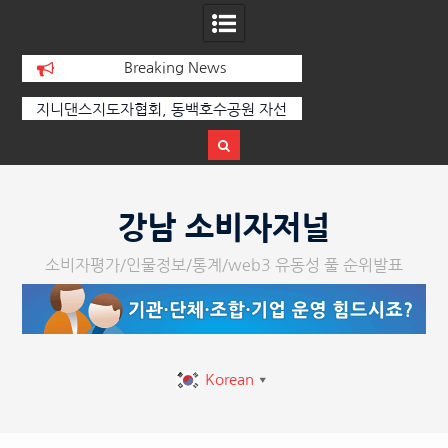
Breaking News
지니댄스지도자협회, 동백호수공원 자선
[손영미의 감성가곡] 누군
바자회 수익금 1,000만 원 성황리에 전달
Skip
to
강남 소비자저널
content
소비자평가/인물정보/통계/web3 유동성 풀 순위발표
Korean
▼