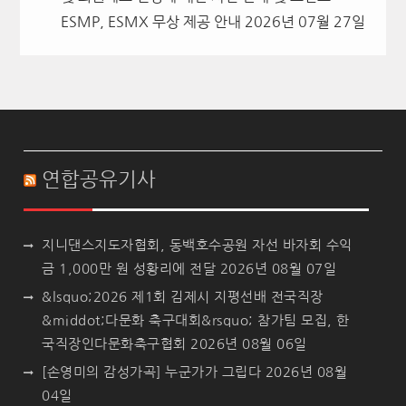
ESMP, ESMX 무상 제공 안내
2026년 07월 27일
연합공유기사
지니댄스지도자협회, 동백호수공원 자선 바자회 수익
금 1,000만 원 성황리에 전달
2026년 08월 07일
&lsquo;2026 제1회 김제시 지평선배 전국직장
&middot;다문화 축구대회&rsquo; 참가팀 모집, 한
국직장인다문화축구협회
2026년 08월 06일
[손영미의 감성가곡] 누군가가 그립다
2026년 08월
04일