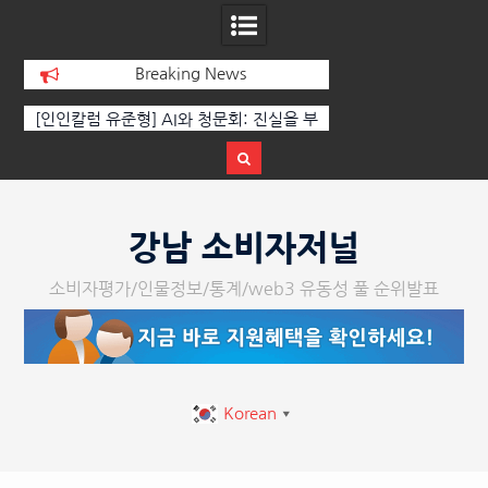
Breaking News
[인인칼럼 유준형] AI와 청문회: 진실을 부
‘K-AI 아트 거장’ 장
르는 힘은 고성이 아니라 준비된 질문이
체온을 더하다, ‘202
다.
페스티벌’ 성황
Skip
to
강남 소비자저널
content
소비자평가/인물정보/통계/web3 유동성 풀 순위발표
Korean
▼