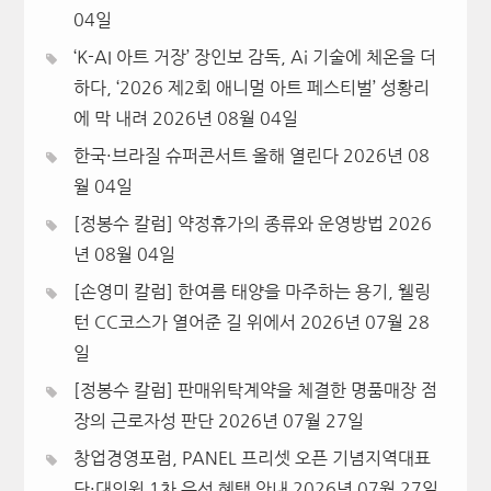
04일
‘K-AI 아트 거장’ 장인보 감독, Ai 기술에 체온을 더
하다, ‘2026 제2회 애니멀 아트 페스티벌’ 성황리
에 막 내려
2026년 08월 04일
한국·브라질 슈퍼콘서트 올해 열린다
2026년 08
월 04일
[정봉수 칼럼] 약정휴가의 종류와 운영방법
2026
년 08월 04일
[손영미 칼럼] 한여름 태양을 마주하는 용기, 웰링
턴 CC코스가 열어준 길 위에서
2026년 07월 28
일
[정봉수 칼럼] 판매위탁계약을 체결한 명품매장 점
장의 근로자성 판단
2026년 07월 27일
창업경영포럼, PANEL 프리셋 오픈 기념지역대표
단·대의원 1차 우선 혜택 안내
2026년 07월 27일