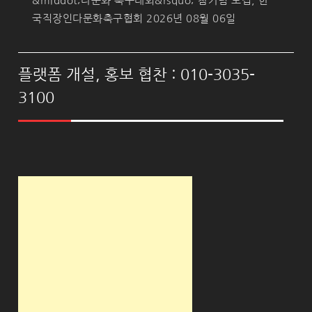
&middot;다문화 축구대회&rsquo; 참가팀 모집, 한
국직장인다문화축구협회
2026년 08월 06일
플랫폼 개설, 홍보 협찬 : 010-3035-
3100