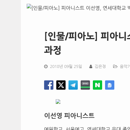
[인물/피아노] 피아니
과정
2018년 09월 25일
김은정
음악
이선영 피아니스트
예원학교
,
서울예고
,
연세대학교 음대 졸