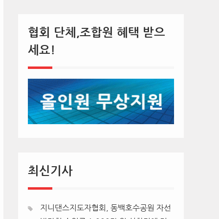
협회 단체,조합원 혜택 받으
세요!
최신기사
지니댄스지도자협회, 동백호수공원 자선