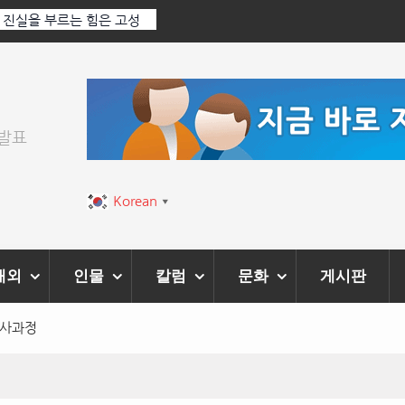
: 진실을 부르는 힘은 고성
‘K-AI 아트 거장’ 장인보 감독, Ai 기술에
‘2026 제2회 애니멀 아트 페스티벌’ 성황
위발표
Korean
▼
해외
인물
칼럼
문화
게시판
박사과정