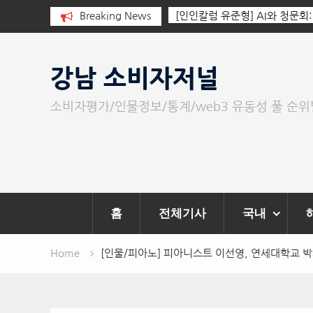
 누군가가 그립다
Breaking News
[인인칼럼 유준형] AI와 청문회
이 아니라 준비된 질문이다.
Skip
to
강남 소비자저널
content
소비자평가/인물정보/통계/web3 유동성 풀 순
홈
전체기사
국내
Home
[인물/피아노] 피아니스트 이선영, 연세대학교 