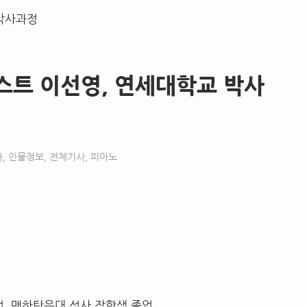
스트 이선영, 연세대학교 박사
가
,
인물정보
,
전체기사
,
피아노
업
,
맨하탄음대 석사 장학생 졸업