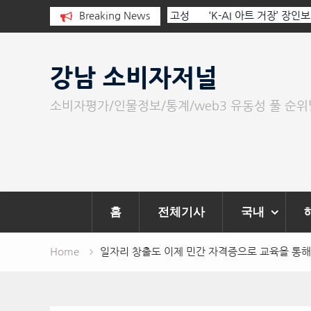
I와 청문회: 진실을 부르는 힘은 고성
Breaking News
‘K-AI 아트 거장’ 장인보 감독,
문이다.
‘2026 제2회 애니멀 아트 페스
Skip
to
강남 소비자저널
content
소비자평가/인물정보/통계/web3 유동성 풀 순
홈
전체기사
국내
Home
일자리 창출도 이제 민간 자격증으로 교육을 통