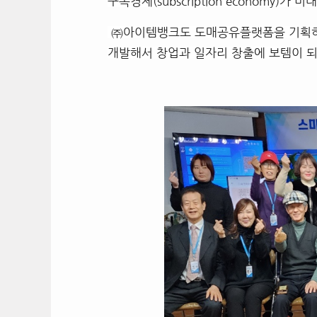
구독경제(subscription economy)
㈜아이템뱅크도 도매공유플랫폼을 기획하면
개발해서 창업과 일자리 창출에 보템이 되