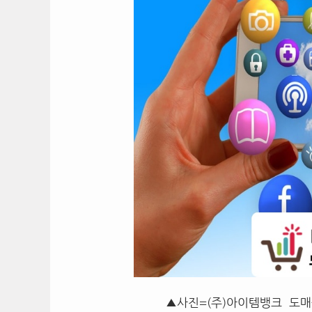
▲사진=(주)아이템뱅크 도매중