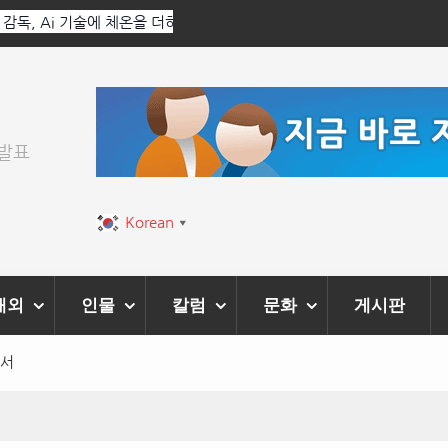
 Ai 기술에 체온을 더하다,
한국·브라질 슈퍼콘서트 올해 열린다
티벌’ 성황리에 막 내려
위발표
Korean
▼
해외
인물
칼럼
문화
게시판
해서