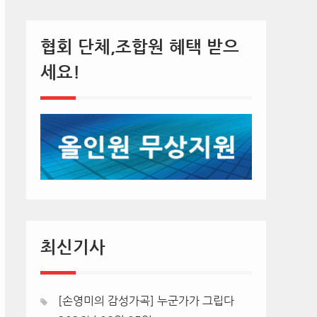
협회 단체,조합원 혜택 받으
세요!
최신기사
[손영미의 감성가곡] 누군가가 그립다