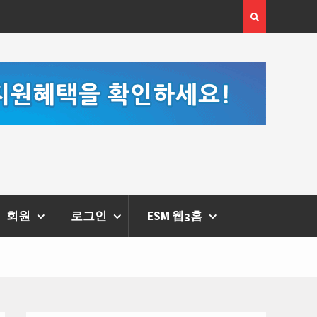
[정봉수 칼럼] 약정휴가의 종류와 운영방법
회원
로그인
ESM 웹3홈