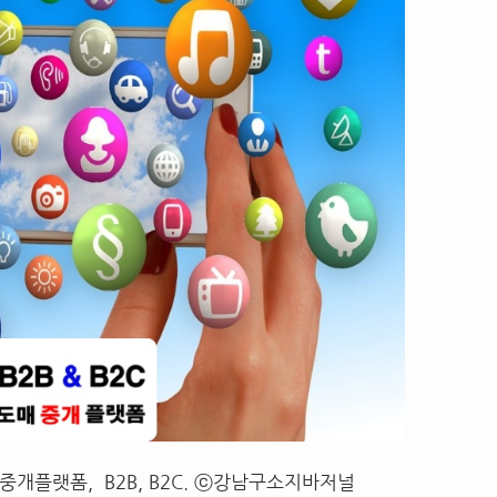
개플랫폼, B2B, B2C. ⓒ강남구소지바저널