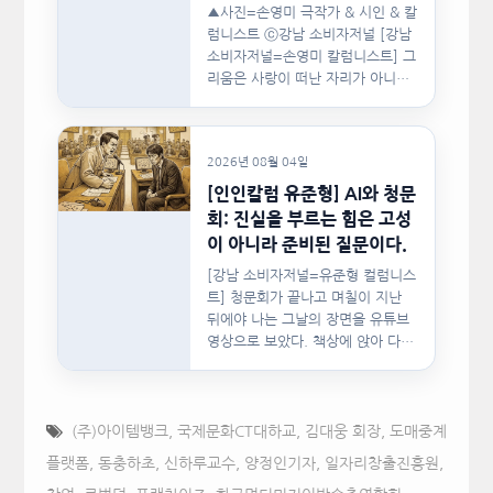
▲사진=손영미 극작가 & 시인 & 칼
럼니스트 ⓒ강남 소비자저널 [강남
소비자저널=손영미 칼럼니스트] 그
리움은 사랑이 떠난 자리가 아니라,
사랑이 머물렀던…
2026년 08월 04일
[인인칼럼 유준형] AI와 청문
회: 진실을 부르는 힘은 고성
이 아니라 준비된 질문이다.
[강남 소비자저널=유준형 컬럼니스
트] 청문회가 끝나고 며칠이 지난
뒤에야 나는 그날의 장면을 유튜브
영상으로 보았다. 책상에 앉아 다른
문서를…
(주)아이템뱅크
,
국제문화CT대하교
,
김대웅 회장
,
도매중계
플랫폼
,
동충하초
,
신하루교수
,
양정인기자
,
일자리창출진흥원
,