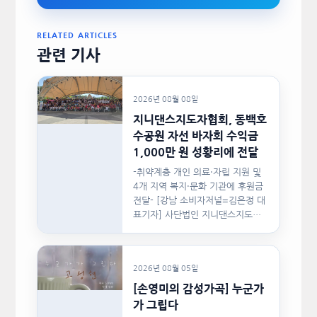
RELATED ARTICLES
관련 기사
2026년 08월 08일
지니댄스지도자협회, 동백호
수공원 자선 바자회 수익금
1,000만 원 성황리에 전달
-취약계층 개인 의료·자립 지원 및
4개 지역 복지·문화 기관에 후원금
전달- [강남 소비자저널=김은정 대
표기자] 사단법인 지니댄스지도자
협회(이하 지니댄스지도자협회)가
지난…
2026년 08월 05일
[손영미의 감성가곡] 누군가
가 그립다