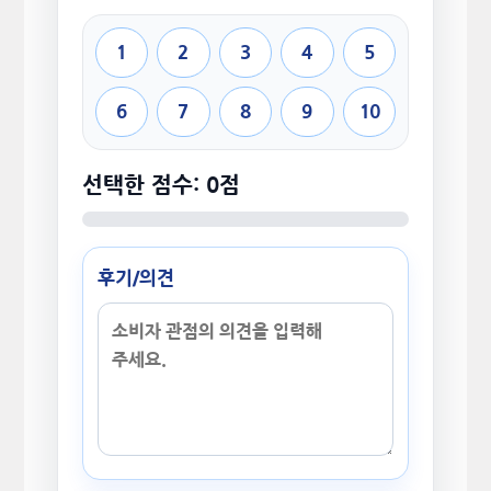
1
2
3
4
5
6
7
8
9
10
선택한 점수: 0점
후기/의견