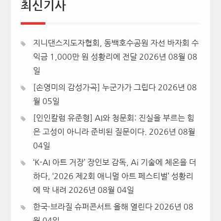
최신기사
지니댄스지도자협회, 동백호수공원 자선 바자회 수
익금 1,000만 원 성황리에 전달
2026년 08월 08
일
[손영미의 감성가곡] 누군가가 그립다
2026년 08
월 05일
[인인칼럼 유준형] AI와 청문회: 진실을 부르는 힘
은 고성이 아니라 준비된 질문이다.
2026년 08월
04일
‘K-AI 아트 거장’ 장인보 감독, Ai 기술에 체온을 더
하다, ‘2026 제2회 애니멀 아트 페스티벌’ 성황리
에 막 내려
2026년 08월 04일
한국·브라질 슈퍼콘서트 올해 열린다
2026년 08
월 04일