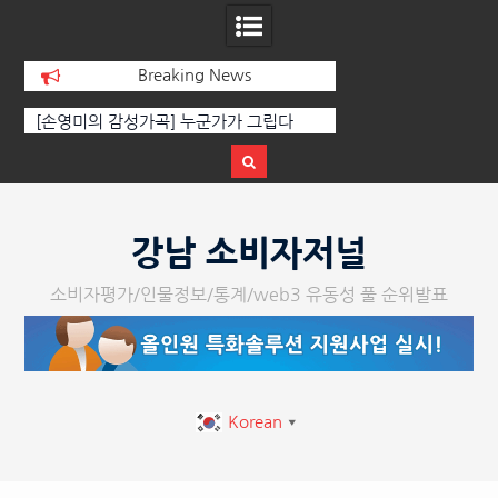
Breaking News
[인인칼럼 유준형] AI와 청문회: 진실을 부
‘K-AI 아트 거장’ 장
르는 힘은 고성이 아니라 준비된 질문이
체온을 더하다, ‘202
다.
페스티벌’ 성황
Skip
to
강남 소비자저널
content
소비자평가/인물정보/통계/web3 유동성 풀 순위발표
Korean
▼