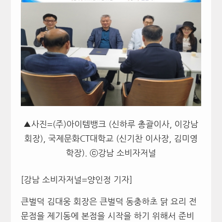
▲사진=(주)아이템뱅크 (신하루 총괄이사, 이강남
회장), 국제문화CT대학교 (신기찬 이사장, 김미영
학장). ⓒ강남 소비자저널
[강남 소비자저널=양인정 기자]
큰벌덕 김대웅 회장은 큰벌덕 동충하초 닭 요리 전
문점을 제기동에 본점을 시작을 하기 위해서 준비