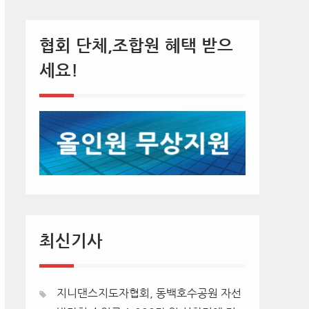
협회 단체,조합원 혜택 받으
세요!
최신기사
지니댄스지도자협회, 동백호수공원 자선