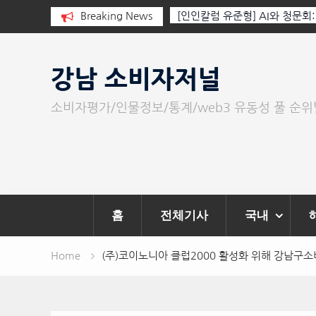
 누군가가 그립다
Breaking News
[인인칼럼 유준형] AI와 청문회
이 아니라 준비된 질문이다.
Skip
to
강남 소비자저널
content
소비자평가/인물정보/통계/web3 유동성 풀 순
홈
전체기사
국내
Home
(주)코이노니아 클럽2000 활성화 위해 강남