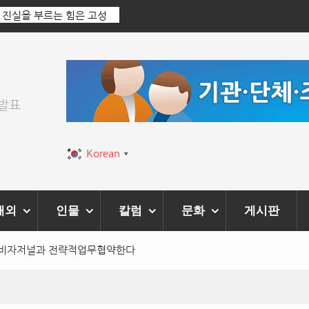
: 진실을 부르는 힘은 고성
‘K-AI 아트 거장’ 장인보 감독, Ai 기술에
‘2026 제2회 애니멀 아트 페스티벌’ 성황
위발표
Korean
▼
해외
인물
칼럼
문화
게시판
구소비자저널과 전략적업무협약한다