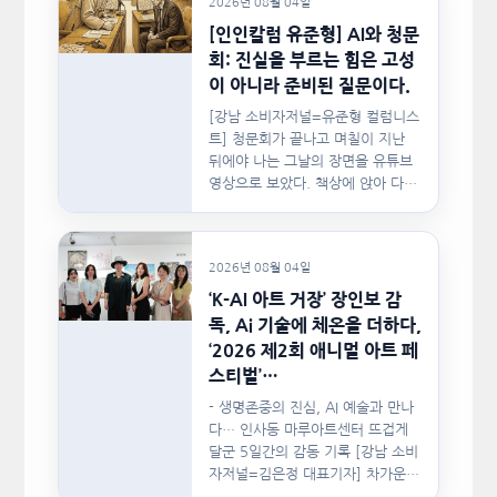
2026년 08월 04일
[인인칼럼 유준형] AI와 청문
회: 진실을 부르는 힘은 고성
이 아니라 준비된 질문이다.
[강남 소비자저널=유준형 컬럼니스
트] 청문회가 끝나고 며칠이 지난
뒤에야 나는 그날의 장면을 유튜브
영상으로 보았다. 책상에 앉아 다른
문서를…
2026년 08월 04일
‘K-AI 아트 거장’ 장인보 감
독, Ai 기술에 체온을 더하다,
‘2026 제2회 애니멀 아트 페
스티벌’…
- 생명존중의 진심, AI 예술과 만나
다… 인사동 마루아트센터 뜨겁게
달군 5일간의 감동 기록 [강남 소비
자저널=김은정 대표기자] 차가운
인공지능(AI)…