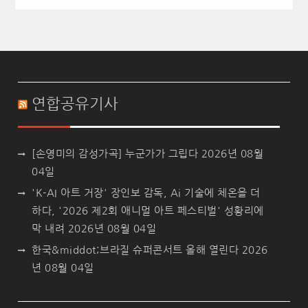
연합공유기사
[손영미의 감성가곡] 누군가가 그립다
2026년 08월
04일
'K-AI 아트 거장' 장인보 감독, Ai 기술에 체온을 더
하다, '2026 제2회 애니멀 아트 페스티벌' 성황리에
막 내려
2026년 08월 04일
한국&middot;브라질 슈퍼콘서트 올해 열린다
2026
년 08월 04일