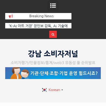
Breaking News
 부
‘K-AI 아트 거장’ 장인보 감독, Ai 기술에
한국·브라질 슈퍼콘서
이
체온을 더하다, ‘2026 제2회 애니멀 아트
페스티벌’ 성황리에 막 내려
Skip
to
강남 소비자저널
content
소비자평가/인물정보/통계/web3 유동성 풀 순위발표
Korean
▼