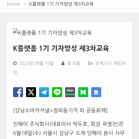
Home
K플랫폼 1기 기자양성 제3차교육
K플랫폼 1기 기자양성 제3차교육
2025년 06월 18일
정 외동
전체기사
,
헤드라
인
[강남소비자저녈=정외동기자 외 공동취재]
인페이 주식회사(대표이사 박두호, 회장
곽영진
)은
6월18일(수) 서울시 강남구 소재 인페이 본사 사무