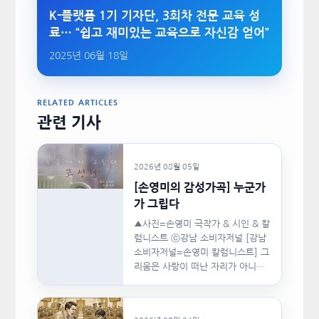
K-플랫폼 1기 기자단, 3회차 전문 교육 성
료… “쉽고 재미있는 교육으로 자신감 얻어”
2025년 06월 18일
RELATED ARTICLES
관련 기사
2026년 08월 05일
[손영미의 감성가곡] 누군가
가 그립다
▲사진=손영미 극작가 & 시인 & 칼
럼니스트 ⓒ강남 소비자저널 [강남
소비자저널=손영미 칼럼니스트] 그
리움은 사랑이 떠난 자리가 아니라,
사랑이 머물렀던…