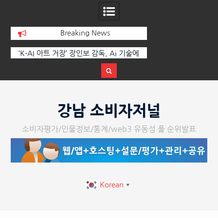
Breaking News
 부
‘K-AI 아트 거장’ 장인보 감독, Ai 기술에
한국·브라질 슈퍼콘서
이
체온을 더하다, ‘2026 제2회 애니멀 아트
페스티벌’ 성황리에 막 내려
Skip
to
강남 소비자저널
content
소비자평가/인물정보/통계/web3 유동성 풀 순위발표
Korean
▼