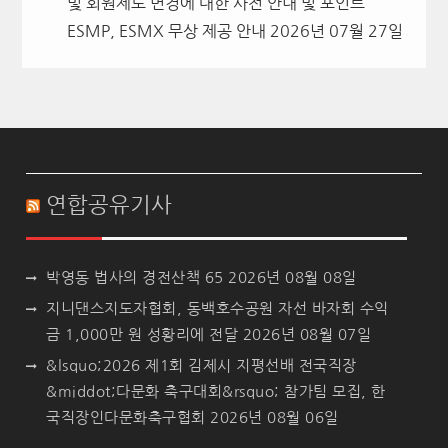
및 회원제도 변경에 대한 사전 안내 및 포인트
ESMP, ESMX 무상 제공 안내
2026년 07월 27일
연합공유기사
박영동 법사의 경전산책 65
2026년 08월 08일
지니댄스지도자협회, 동백호수공원 자선 바자회 수익
금 1,000만 원 성황리에 전달
2026년 08월 07일
&lsquo;2026 제1회 김제시 지평선배 전국직장
&middot;다문화 축구대회&rsquo; 참가팀 모집, 한
국직장인다문화축구협회
2026년 08월 06일