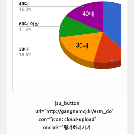
[su_button
url=”http://gangnamcj.kr/esm_do”
icon=”icon: cloud-upload”
onclick=”평가하러가기