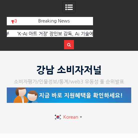
Breaking News
 부
‘K-AI 아트 거장’ 장인보 감독, Ai 기술에
한국·브라질 슈퍼콘서
이
체온을 더하다, ‘2026 제2회 애니멀 아트
페스티벌’ 성황리에 막 내려
Skip
to
강남 소비자저널
content
소비자평가/인물정보/통계/web3 유동성 풀 순위발표
Korean
▼