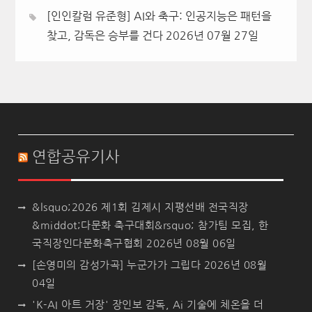
[인인칼럼 유준형] AI와 축구: 인공지능은 패턴을
찾고, 감독은 승부를 건다
2026년 07월 27일
연합공유기사
&lsquo;2026 제1회 김제시 지평선배 전국직장
&middot;다문화 축구대회&rsquo; 참가팀 모집, 한
국직장인다문화축구협회
2026년 08월 06일
[손영미의 감성가곡] 누군가가 그립다
2026년 08월
04일
'K-AI 아트 거장' 장인보 감독, Ai 기술에 체온을 더