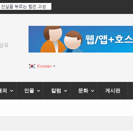
: 진실을 부르는 힘은 고성
‘K-AI 아트 거장’ 장인보 감독, Ai 기술에
‘2026 제2회 애니멀 아트 페스티벌’ 성황
위발표
Korean
▼
해외
인물
칼럼
문화
게시판