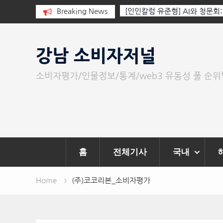
 누군가가 그립다
Breaking News
[인인칼럼 유준형] AI와 청문회
이 아니라 준비된 질문이다.
Skip
to
강남 소비자저널
content
소비자평가/인물정보/통계/web3 유동성 풀 순
홈
전체기사
국내
Home
(주)코코리본_소비자평가