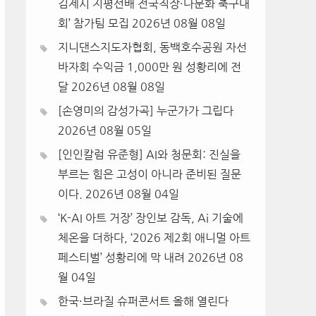
김제시 지평선배 전국직장·다문화 축구대
회’ 참가팀 모집
2026년 08월 08일
지니댄스지도자협회, 동백호수공원 자선
바자회 수익금 1,000만 원 성황리에 전
달
2026년 08월 08일
[손영미의 감성가곡] 누군가가 그립다
2026년 08월 05일
[인인칼럼 유준형] AI와 청문회: 진실을
부르는 힘은 고성이 아니라 준비된 질문
이다.
2026년 08월 04일
‘K-AI 아트 거장’ 장인보 감독, Ai 기술에
체온을 더하다, ‘2026 제2회 애니멀 아트
페스티벌’ 성황리에 막 내려
2026년 08
월 04일
한국·브라질 슈퍼콘서트 올해 열린다