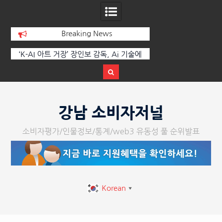
Breaking News
 부
‘K-AI 아트 거장’ 장인보 감독, Ai 기술에
한국·브라질 슈퍼콘서
이
체온을 더하다, ‘2026 제2회 애니멀 아트
페스티벌’ 성황리에 막 내려
Skip
to
강남 소비자저널
content
소비자평가/인물정보/통계/web3 유동성 풀 순위발표
Korean
▼