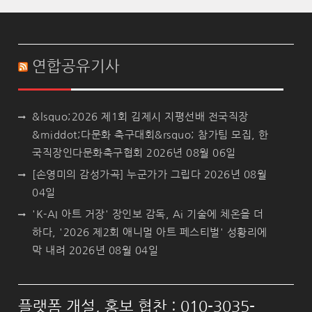
연합공유기사
&lsquo;2026 제1회 김제시 지평선배 전국직장
&middot;다문화 축구대회&rsquo; 참가팀 모집, 한
국직장인다문화축구협회
2026년 08월 06일
[손영미의 감성가곡] 누군가가 그립다
2026년 08월
04일
'K-AI 아트 거장' 장인보 감독, Ai 기술에 체온을 더
하다, '2026 제2회 애니멀 아트 페스티벌' 성황리에
막 내려
2026년 08월 04일
플랫폼 개설, 홍보 협찬 : 010-3035-