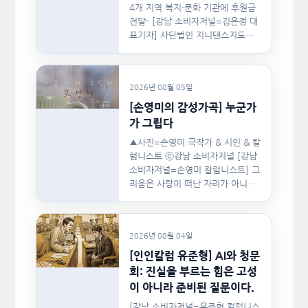
4개 지역 복지·문화 기관에 후원금
전달- [강남 소비자저널=김은정 대
표기자] 사단법인 지니댄스지도자
협회(이하 지니댄스지도자협회)가
지난…
2026년 08월 05일
[손영미의 감성가곡] 누군가
가 그립다
▲사진=손영미 극작가 & 시인 & 칼
럼니스트 ⓒ강남 소비자저널 [강남
소비자저널=손영미 칼럼니스트] 그
리움은 사랑이 떠난 자리가 아니라,
사랑이 머물렀던…
2026년 08월 04일
[인인칼럼 유준형] AI와 청문
회: 진실을 부르는 힘은 고성
이 아니라 준비된 질문이다.
[강남 소비자저널=유준형 컬럼니스