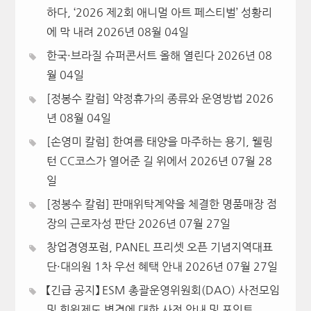
하다, ‘2026 제2회 애니멀 아트 페스티벌’ 성황리
에 막 내려
2026년 08월 04일
한국·브라질 슈퍼콘서트 올해 열린다
2026년 08
월 04일
[정봉수 칼럼] 약정휴가의 종류와 운영방법
2026
년 08월 04일
[손영미 칼럼] 한여름 태양을 마주하는 용기, 웰링
턴 CC코스가 열어준 길 위에서
2026년 07월 28
일
[정봉수 칼럼] 판매위탁계약을 체결한 명품매장 점
장의 근로자성 판단
2026년 07월 27일
창업경영포럼, PANEL 프리셋 오픈 기념지역대표
단·대의원 1차 우선 혜택 안내
2026년 07월 27일
【긴급 공지】 ESM 총괄운영위원회(DAO) 사전모임
및 회원제도 변경에 대한 사전 안내 및 포인트