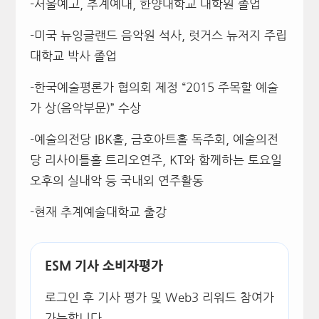
-서울예고, 추계예대, 한양대학교 대학원 졸업
-미국 뉴잉글랜드 음악원 석사, 럿거스 뉴저지 주립
대학교 박사 졸업
-한국예술평론가 협의회 제정 “2015 주목할 예술
가 상(음악부문)” 수상
-예술의전당 IBK홀, 금호아트홀 독주회, 예술의전
당 리사이틀홀 트리오연주, KT와 함께하는 토요일
오후의 실내악 등 국내외 연주활동
-현재 추계예술대학교 출강
ESM 기사 소비자평가
로그인 후 기사 평가 및 Web3 리워드 참여가
가능합니다.