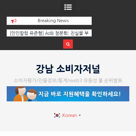
Breaking News
[인인칼럼 유준형] AI와 청문회: 진실을 부
‘K-AI 아트 거장’ 장
르는 힘은 고성이 아니라 준비된 질문이
체온을 더하다, ‘202
다.
페스티벌’ 성황
Skip
to
강남 소비자저널
content
소비자평가/인물정보/통계/web3 유동성 풀 순위발표
Korean
▼