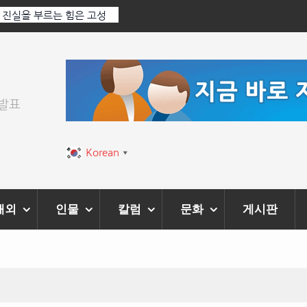
: 진실을 부르는 힘은 고성
‘K-AI 아트 거장’ 장인보 감독, Ai 기술에
‘2026 제2회 애니멀 아트 페스티벌’ 성황
위발표
Korean
▼
해외
인물
칼럼
문화
게시판