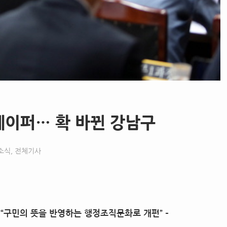
페이퍼… 확 바뀐 강남구
소식
,
전체기사
균
“
구민의 뜻을 반영하는 행정조직문화로 개편
” –