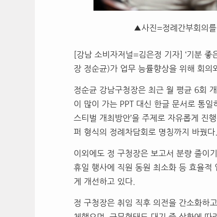
▲사진=정례간부회의를 
[강남 소비자저널=김은정 기자] ‘
기분 좋
장 정순균
)
가 업무 능률향상을 위해 회의
정순균 강남구청장은 최근 월 평균
6
회 
이 많이 가는
PPT
대신 한글 문서로 통일
스티벌 개최방안
’
을 주제로 자유롭게 진
퍼 형식의 정례차담회로 명칭까지 바꿨다
이외에도 정 구청장은 보고서 분량 줄이
휴일 행사에 직원 동원 최소화 등 효율적
게 개선하고 있다
.
정 구청장은 취임 직후 의전을 간소화하
체했으며
,
근무형태도 대기 중 상황에 따