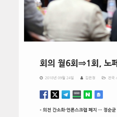
회의 월6회⇒1회, 노
2018년 09월 24일
김은정
전국 
–
의전 간소화
·
언론스크랩 폐지
···
정순