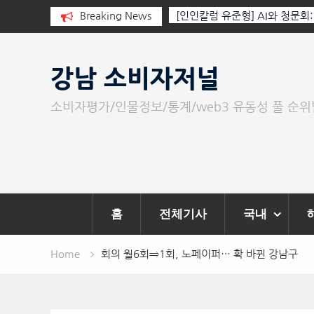
 누군가가 그립다
Breaking News
[인인칼럼 유준형] AI와 청문회
이 아니라 준비된 질문이다.
Skip
to
강남 소비자저널
content
소비자평가/인물정보/통계/web3 유동성 풀 순
홈
전체기사
국내
Home
회의 월6회⇒1회, 노페이퍼… 확 바뀐 강남구