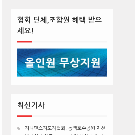
협회 단체,조합원 혜택 받으
세요!
최신기사
지니댄스지도자협회, 동백호수공원 자선