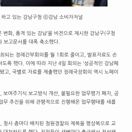
하고 있는 강남구청 ⓒ강남 소비자저널
은 변화
,
품격 있는 강남
’
을 비전으로 제시한 강남구
(
구청
와 보고문서를 대폭 축소했다
.
개최되는 정례간부회의를 월
1
회로 줄이고
,
발표자료도 손
하도록 했다
.
이에 따라 지난
4
일 회의는
‘
성공적인 강남페
행됐고
,
국별로 자료를 제출했던 정례국장회의 역시 노페이
.
기
,
보여주기식 보고방식 개선
,
불필요한 업무평가 폐지
,
공
 업무 추진을 위해 관행적으로 진행해온 업무행태를 새롭
고
,
청사 층마다 배치된 청원경찰의 제복을 평상복으로 교
라 대처하도록 했다
.
직원들이 새벽마다 출근해서 작성해