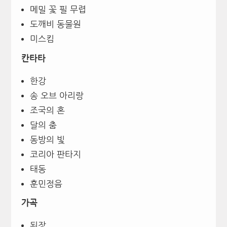
메밀 꽃 필 무렵
도깨비 동물원
미스킴
칸타타
한강
송 오브 아리랑
조국의 혼
달의 춤
동방의 빛
코리아 판타지
태동
훈민정음
가곡
된장