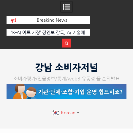
Breaking News
아트 거장’ 장인보 감독, Ai 기술에
한국·브라질 슈퍼콘서트 올해 열린다
다, ‘2026 제2회 애니멀 아트
티벌’ 성황리에 막 내려
Skip
to
강남 소비자저널
content
소비자평가/인물정보/통계/web3 유동성 풀 순위발표
Korean
▼