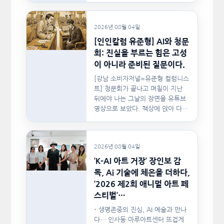
2026년 08월 04일
[인인칼럼 유준형] AI와 청문
회: 진실을 부르는 힘은 고성
이 아니라 준비된 질문이다.
[강남 소비자저널=유준형 컬럼니스
트] 청문회가 끝나고 며칠이 지난
뒤에야 나는 그날의 장면을 유튜브
영상으로 보았다. 책상에 앉아 다른
문서를…
2026년 08월 04일
‘K-AI 아트 거장’ 장인보 감
독, Ai 기술에 체온을 더하다,
‘2026 제2회 애니멀 아트 페
스티벌’…
- 생명존중의 진심, AI 예술과 만나
다… 인사동 마루아트센터 뜨겁게