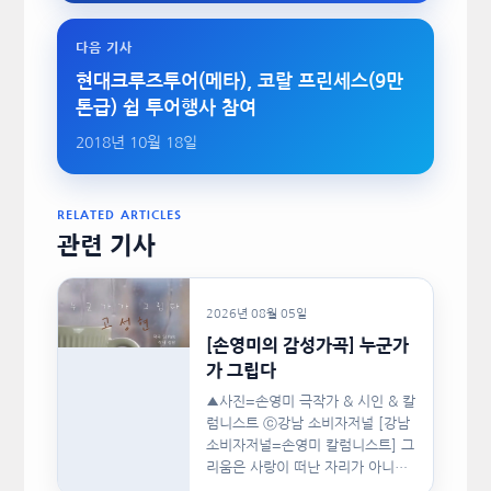
다음 기사
현대크루즈투어(메타), 코랄 프린세스(9만
톤급) 쉽 투어행사 참여
2018년 10월 18일
RELATED ARTICLES
관련 기사
2026년 08월 05일
[손영미의 감성가곡] 누군가
가 그립다
▲사진=손영미 극작가 & 시인 & 칼
럼니스트 ⓒ강남 소비자저널 [강남
소비자저널=손영미 칼럼니스트] 그
리움은 사랑이 떠난 자리가 아니라,
사랑이 머물렀던…