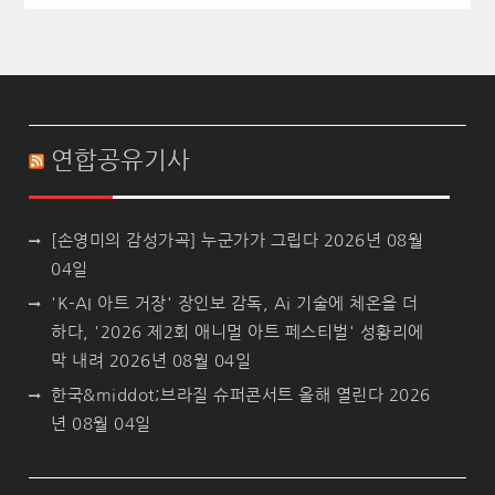
연합공유기사
[손영미의 감성가곡] 누군가가 그립다
2026년 08월
04일
'K-AI 아트 거장' 장인보 감독, Ai 기술에 체온을 더
하다, '2026 제2회 애니멀 아트 페스티벌' 성황리에
막 내려
2026년 08월 04일
한국&middot;브라질 슈퍼콘서트 올해 열린다
2026
년 08월 04일