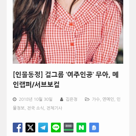
[인물동정] 걸그룹 ‘여주인공’ 무아, 메
인랩퍼/서브보컬
2018년 10월 30일
김은정
가수
,
연예인
,
인
물정보
,
전국 소식
,
전체기사