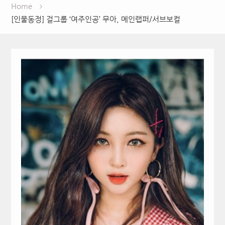
Home
[인물동정] 걸그룹 ‘여주인공’ 무아, 메인랩퍼/서브보컬