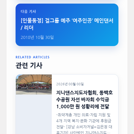
다음 기사
[인물동정] 걸그룹 예주 ‘여주인공’ 메인댄서
/ 리더
2018년 10월 30일
RELATED ARTICLES
관련 기사
2026년 08월 08일
지니댄스지도자협회, 동백호
수공원 자선 바자회 수익금
1,000만 원 성황리에 전달
-취약계층 개인 의료·자립 지원 및
4개 지역 복지·문화 기관에 후원금
전달- [강남 소비자저널=김은정 대
표기자] 사단법인 지니댄스지도자