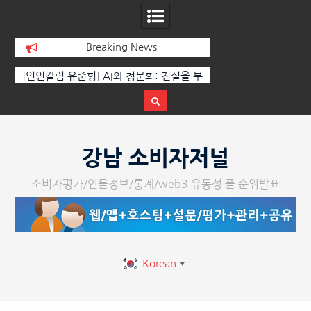
Breaking News
[인인칼럼 유준형] AI와 청문회: 진실을 부
‘K-AI 아트 거장’ 장
르는 힘은 고성이 아니라 준비된 질문이
체온을 더하다, ‘202
다.
페스티벌’ 성황
Skip
to
강남 소비자저널
content
소비자평가/인물정보/통계/web3 유동성 풀 순위발표
Korean
▼