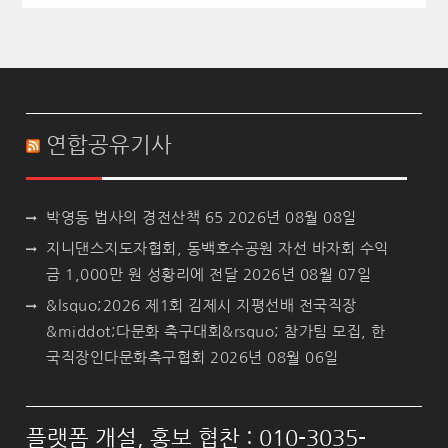
연합공유기사
박영동 법사의 경전산책 65
2026년 08월 08일
지니댄스지도자협회, 동백호수공원 자선 바자회 수익
금 1,000만 원 성황리에 전달
2026년 08월 07일
&lsquo;2026 제1회 김제시 지평선배 전국직장
&middot;다문화 축구대회&rsquo; 참가팀 모집, 한
국직장인다문화축구협회
2026년 08월 06일
플랫폼 개설, 홍보 협찬 : 010-3035-