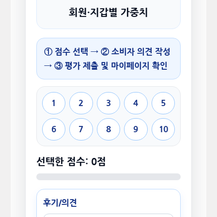
회원·지갑별 가중치
① 점수 선택 → ② 소비자 의견 작성
→ ③ 평가 제출 및 마이페이지 확인
1
2
3
4
5
6
7
8
9
10
선택한 점수: 0점
후기/의견