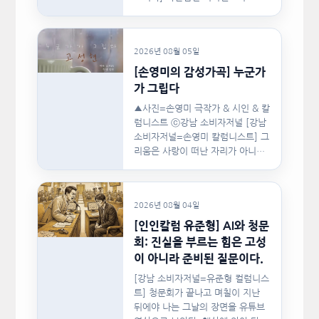
협회(이하 지니댄스지도자협회)가
지난…
2026년 08월 05일
[손영미의 감성가곡] 누군가
가 그립다
▲사진=손영미 극작가 & 시인 & 칼
럼니스트 ⓒ강남 소비자저널 [강남
소비자저널=손영미 칼럼니스트] 그
리움은 사랑이 떠난 자리가 아니라,
사랑이 머물렀던…
2026년 08월 04일
[인인칼럼 유준형] AI와 청문
회: 진실을 부르는 힘은 고성
이 아니라 준비된 질문이다.
[강남 소비자저널=유준형 컬럼니스
트] 청문회가 끝나고 며칠이 지난
뒤에야 나는 그날의 장면을 유튜브