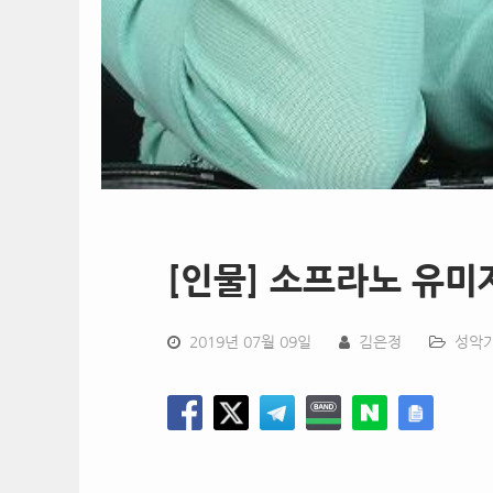
[인물] 소프라노 유미
2019년 07월 09일
김은정
성악