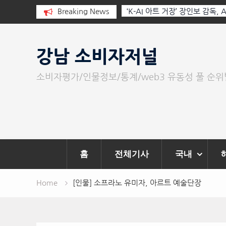
I와 청문회: 진실을 부르는 힘은 고성
Breaking News
‘K-AI 아트 거장’ 장인보 감독,
문이다.
‘2026 제2회 애니멀 아트 페스
Skip
to
강남 소비자저널
content
소비자평가/인물정보/통계/web3 유동성 풀 순
홈
전체기사
국내
Home
[인물] 소프라노 유미자, 아르트 예술단장