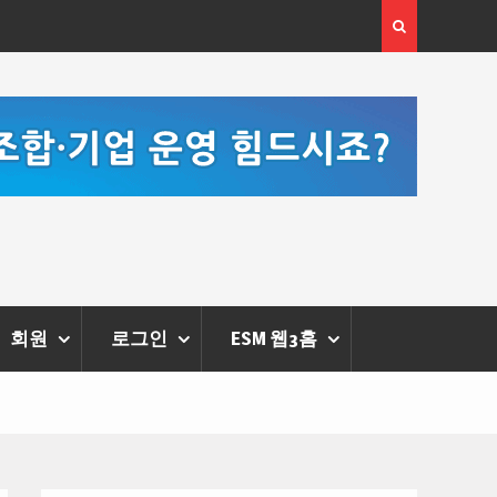
[정봉수 칼럼] 약정휴가의 종류와 운영방법
회원
로그인
ESM 웹3홈