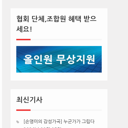
협회 단체,조합원 혜택 받으
세요!
최신기사
[손영미의 감성가곡] 누군가가 그립다