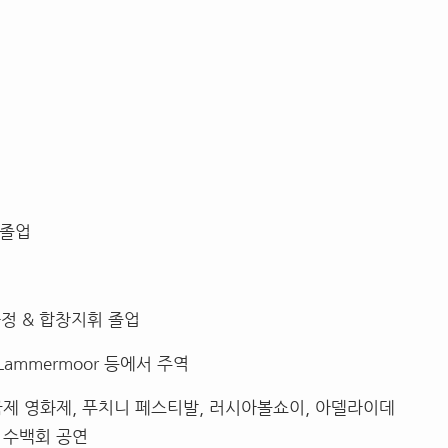
석졸업
과정 & 합창지휘 졸업
a di Lammermoor 등에서 주역
천 국제 영화제, 푸치니 페스티발, 러시아볼쇼이, 아델라이데
외 수백회 공연