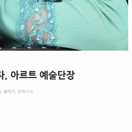
자, 아르트 예술단장
가
,
음악가
,
전체기사