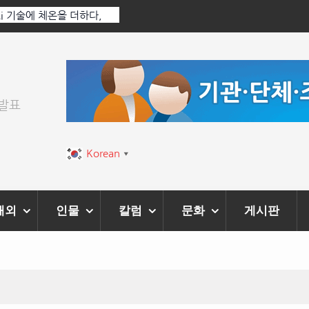
 Ai 기술에 체온을 더하다,
한국·브라질 슈퍼콘서트 올해 열린다
티벌’ 성황리에 막 내려
위발표
Korean
▼
해외
인물
칼럼
문화
게시판