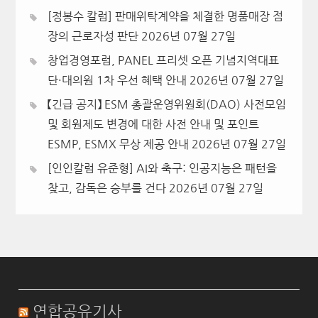
[정봉수 칼럼] 판매위탁계약을 체결한 명품매장 점
장의 근로자성 판단
2026년 07월 27일
창업경영포럼, PANEL 프리셋 오픈 기념지역대표
단·대의원 1차 우선 혜택 안내
2026년 07월 27일
【긴급 공지】 ESM 총괄운영위원회(DAO) 사전모임
및 회원제도 변경에 대한 사전 안내 및 포인트
ESMP, ESMX 무상 제공 안내
2026년 07월 27일
[인인칼럼 유준형] AI와 축구: 인공지능은 패턴을
찾고, 감독은 승부를 건다
2026년 07월 27일
연합공유기사