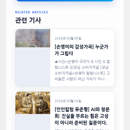
RELATED ARTICLES
관련 기사
2026년 08월 05일
[손영미의 감성가곡] 누군가
가 그립다
▲사진=손영미 극작가 & 시인 & 칼
럼니스트 ⓒ강남 소비자저널 [강남
소비자저널=손영미 칼럼니스트] 그
리움은 사랑이 떠난 자리가 아니라,
사랑이 머물렀던…
2026년 08월 04일
[인인칼럼 유준형] AI와 청문
회: 진실을 부르는 힘은 고성
이 아니라 준비된 질문이다.