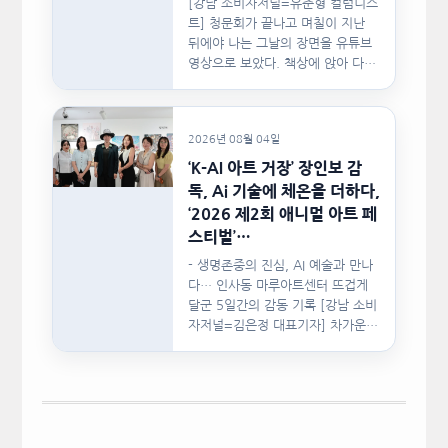
[강남 소비자저널=유준형 컬럼니스
트] 청문회가 끝나고 며칠이 지난
뒤에야 나는 그날의 장면을 유튜브
영상으로 보았다. 책상에 앉아 다른
문서를…
2026년 08월 04일
‘K-AI 아트 거장’ 장인보 감
독, Ai 기술에 체온을 더하다,
‘2026 제2회 애니멀 아트 페
스티벌’…
- 생명존중의 진심, AI 예술과 만나
다… 인사동 마루아트센터 뜨겁게
달군 5일간의 감동 기록 [강남 소비
자저널=김은정 대표기자] 차가운
인공지능(AI)…