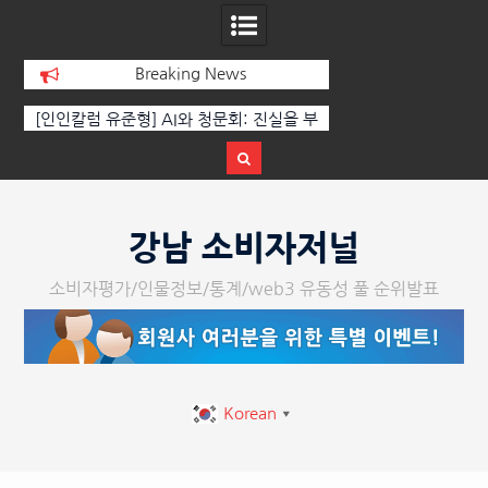
Breaking News
I와 청문회: 진실을 부
‘K-AI 아트 거장’ 장인보 감독, Ai 기술에
한
아니라 준비된 질문이
체온을 더하다, ‘2026 제2회 애니멀 아트
.
페스티벌’ 성황리에 막 내려
Skip
to
강남 소비자저널
content
소비자평가/인물정보/통계/web3 유동성 풀 순위발표
Korean
▼