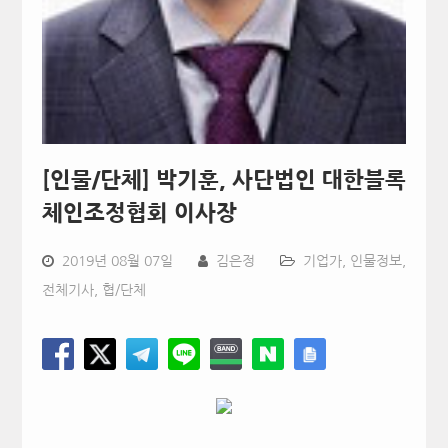
[인물/단체] 박기훈, 사단법인 대한블록
체인조정협회 이사장
2019년 08월 07일
김은정
기업가
,
인물정보
,
전체기사
,
협/단체