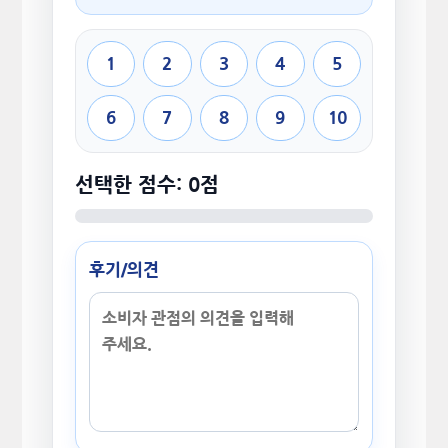
1
2
3
4
5
6
7
8
9
10
선택한 점수: 0점
후기/의견