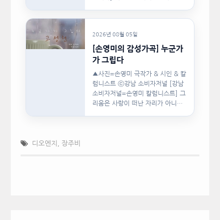
협회(이하 지니댄스지도자협회)가
지난…
2026년 08월 05일
[손영미의 감성가곡] 누군가
가 그립다
▲사진=손영미 극작가 & 시인 & 칼
럼니스트 ⓒ강남 소비자저널 [강남
소비자저널=손영미 칼럼니스트] 그
리움은 사랑이 떠난 자리가 아니라,
사랑이 머물렀던…
디오엔지
,
장주비