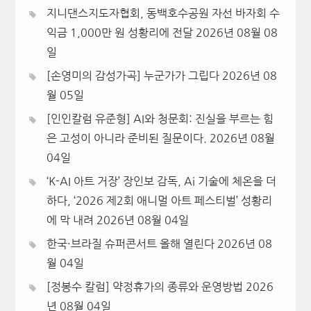
지니댄스지도자협회, 동백호수공원 자선 바자회 수
익금 1,000만 원 성황리에 전달
2026년 08월 08
일
[손영미의 감성가곡] 누군가가 그립다
2026년 08
월 05일
[인인칼럼 유준형] AI와 청문회: 진실을 부르는 힘
은 고성이 아니라 준비된 질문이다.
2026년 08월
04일
‘K-AI 아트 거장’ 장인보 감독, Ai 기술에 체온을 더
하다, ‘2026 제2회 애니멀 아트 페스티벌’ 성황리
에 막 내려
2026년 08월 04일
한국·브라질 슈퍼콘서트 올해 열린다
2026년 08
월 04일
[정봉수 칼럼] 약정휴가의 종류와 운영방법
2026
년 08월 04일