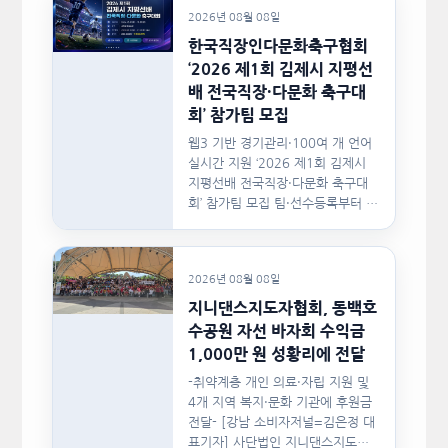
2026년 08월 08일
한국직장인다문화축구협회
‘2026 제1회 김제시 지평선
배 전국직장·다문화 축구대
회’ 참가팀 모집
웹3 기반 경기관리·100여 개 언어
실시간 지원 ‘2026 제1회 김제시
지평선배 전국직장·다문화 축구대
회’ 참가팀 모집 팀·선수등록부터 경
기일정, 대진,…
2026년 08월 08일
지니댄스지도자협회, 동백호
수공원 자선 바자회 수익금
1,000만 원 성황리에 전달
-취약계층 개인 의료·자립 지원 및
4개 지역 복지·문화 기관에 후원금
전달- [강남 소비자저널=김은정 대
표기자] 사단법인 지니댄스지도자