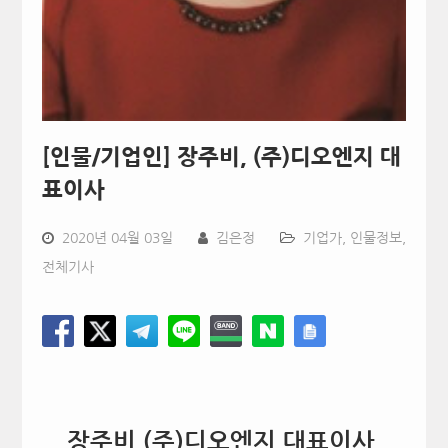
[인물/기업인] 장주비, (주)디오엔지 대
표이사
2020년 04월 03일
김은정
기업가
,
인물정보
,
전체기사
장주비 (주)디오엔지 대표이사