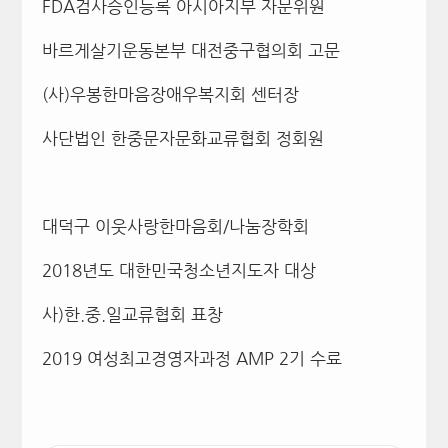
FDA
검사승인등록 아시아지부 자문위원
바르게살기운동본부 대전중구협의회 고문
(
사
)
우봉한마음장애우복지회 센터장
사단법인 한중문자문화교류협회 정회원
대덕구 이웃사랑한마음회
/
나눔장학회
2018
년도 대한민국청소년지도자 대상
사
)
한
.
중
.
일교류협회 표창
2019 여성최고경영자과정 AMP 2기 수료