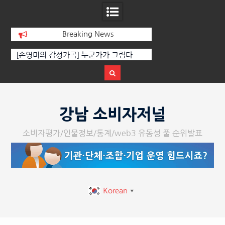
Breaking News
선
[손영미의 감성가곡] 누군가가 그립다
[인인칼럼 유준형] AI
달
르는 힘은 고성이 아
다
Skip
to
강남 소비자저널
content
소비자평가/인물정보/통계/web3 유동성 풀 순위발표
Korean
▼