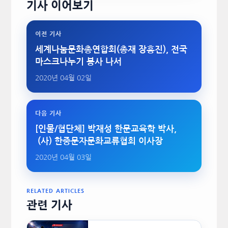
기사 이어보기
이전 기사
세계나눔문화총연합회(총재 장흥진), 전국
마스크나누기 봉사 나서
2020년 04월 02일
다음 기사
[인물/협단체] 박재성 한문교육학 박사,
(사) 한중문자문화교류협회 이사장
2020년 04월 03일
RELATED ARTICLES
관련 기사