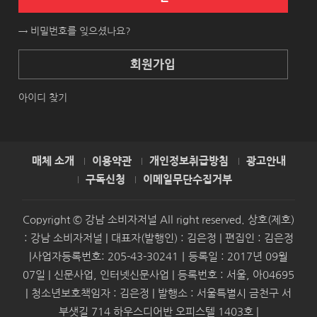
→ 비밀번호를 잊으셨나요?
회원가입
아이디 찾기
매체 소개
이용약관
개인정보취급방침
광고안내
구독신청
이메일무단수집거부
Copyright © 강남 소비자저널 All right reserved. 상호(제호)
: 강남 소비자저널 | 대표자(발행인) : 김은정 | 편집인 : 김은정
|사업자등록번호: 205-43-30241｜등록일 : 2017년 09월
07일 | 신문사업, 인터넷신문사업 | 등록번호 : 서울, 아04695
| 청소년보호책임자 : 김은정 | 발행소 : 서울특별시 금천구 서
부샛길 714 하우스디어반 오피스텔 1403호 |