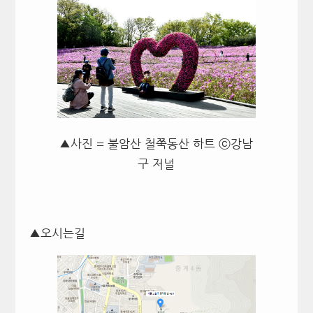
▲사진 = 불암산 철쭉동산 하트 ⓒ강남
구 저널
▲오시는길