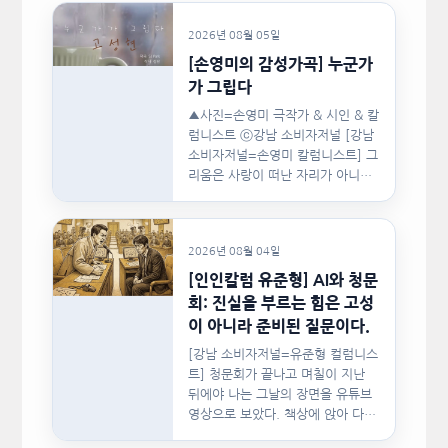
2026년 08월 05일
[손영미의 감성가곡] 누군가
가 그립다
▲사진=손영미 극작가 & 시인 & 칼
럼니스트 ⓒ강남 소비자저널 [강남
소비자저널=손영미 칼럼니스트] 그
리움은 사랑이 떠난 자리가 아니라,
사랑이 머물렀던…
2026년 08월 04일
[인인칼럼 유준형] AI와 청문
회: 진실을 부르는 힘은 고성
이 아니라 준비된 질문이다.
[강남 소비자저널=유준형 컬럼니스
트] 청문회가 끝나고 며칠이 지난
뒤에야 나는 그날의 장면을 유튜브
영상으로 보았다. 책상에 앉아 다른
문서를…