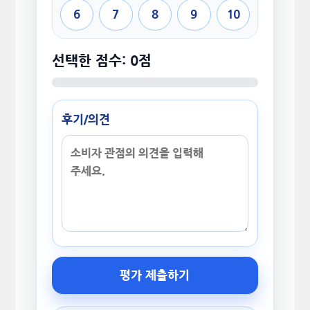
6
7
8
9
10
선택한 점수: 0점
후기/의견
평가 제출하기