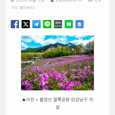
2023년 04월 12일
방송전문취재기자
전체
기사
,
헤드라인2
▲사진 = 불암산 철쭉공원 ⓒ강남구 저
널