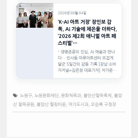
2026년 08월 04일
‘K-AI 아트 거장’ 장인보 감
독, Ai 기술에 체온을 더하다,
‘2026 제2회 애니멀 아트 페
스티벌’…
- 생명존중의 진심, AI 예술과 만나
다… 인사동 마루아트센터 뜨겁게
달군 5일간의 감동 기록 [강남 소비
자저널=김은정 대표기자] 차가운
인공지능(AI)…
노원구
,
노원문화재단
,
문화체육과
,
불안산철쭉축제
,
불암
산 철쭉공원
,
불암산 힐링타운
,
여가도시과
,
오승록 구청장