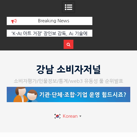
Breaking News
에
한국·브라질 슈퍼콘서트 올해 열린다
[정봉수 칼럼] 약정
트
Skip
to
강남 소비자저널
content
소비자평가/인물정보/통계/web3 유동성 풀 순위발표
Korean
▼