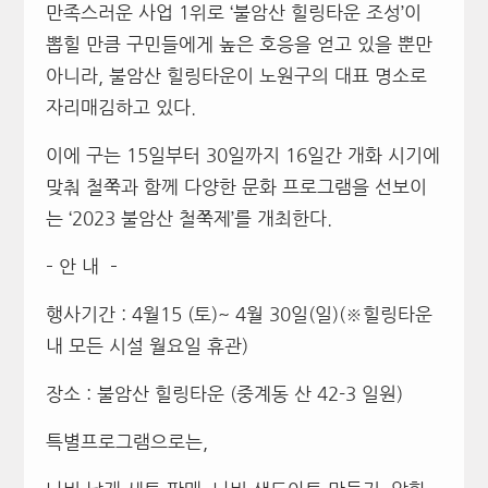
만족스러운 사업 1위로 ‘불암산 힐링타운 조성’이
뽑힐 만큼 구민들에게 높은 호응을 얻고 있을 뿐만
아니라, 불암산 힐링타운이 노원구의 대표 명소로
자리매김하고 있다.
이에 구는 15일부터 30일까지 16일간 개화 시기에
맞춰 철쭉과 함께 다양한 문화 프로그램을 선보이
는 ‘2023 불암산 철쭉제’를 개최한다.
– 안 내 –
행사기간 : 4월15 (토)~ 4월 30일(일)(※힐링타운
내 모든 시설 월요일 휴관)
장소 : 불암산 힐링타운 (중계동 산 42-3 일원)
특별프로그램으로는,