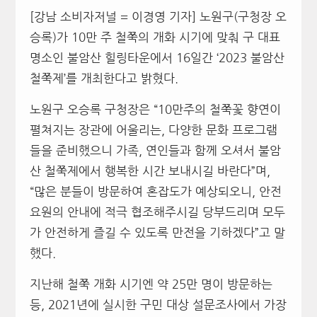
[강남 소비자저널 = 이경영 기자] 노원구(구청장 오
승록)가 10만 주 철쭉의 개화 시기에 맞춰 구 대표
명소인 불암산 힐링타운에서 16일간 ‘2023 불암산
철쭉제’를 개최한다고 밝혔다.
노원구 오승록 구청장은 “10만주의 철쭉꽃 향연이
펼쳐지는 장관에 어울리는, 다양한 문화 프로그램
들을 준비했으니 가족, 연인들과 함께 오셔서 불암
산 철쭉제에서 행복한 시간 보내시길 바란다”며,
“많은 분들이 방문하여 혼잡도가 예상되오니, 안전
요원의 안내에 적극 협조해주시길 당부드리며 모두
가 안전하게 즐길 수 있도록 만전을 기하겠다”고 말
했다.
지난해 철쭉 개화 시기엔 약 25만 명이 방문하는
등, 2021년에 실시한 구민 대상 설문조사에서 가장