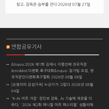
찾고, 감독은 승부를 건다
2026년 07월 27일
연합공유기사
&lsquo;2026 제1회 김제시 지평선배 전국직장
&middot;다문화 축구대회&rsquo; 참가팀 모집, 한
국직장인다문화축구협회
2026년 08월 06일
[손영미의 감성가곡] 누군가가 그립다
2026년 08월
04일
'K-AI 아트 거장' 장인보 감독, Ai 기술에 체온을 더
하다, '2026 제2회 애니멀 아트 페스티벌' 성황리에