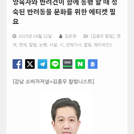
양육자와 반려견이 함께 동행 할 때 성
숙된 반려동물 문화를 위한 에티켓 필
요
2023년 04월 22일
김은정
[김종우 칼럼]
,
연
재
,
연재, 칼럼, 논평, 사설, 시
,
전체기사
,
칼럼
,
헤드라인2
[강남 소비자저널=김종우 칼럼니스트]