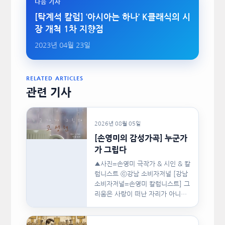
다음 기사
[탁계석 칼럼] ‘아시아는 하나’ K클래식의 시
장 개척 1차 지향점
2023년 04월 23일
RELATED ARTICLES
관련 기사
2026년 08월 05일
[손영미의 감성가곡] 누군가
가 그립다
▲사진=손영미 극작가 & 시인 & 칼
럼니스트 ⓒ강남 소비자저널 [강남
소비자저널=손영미 칼럼니스트] 그
리움은 사랑이 떠난 자리가 아니라,
사랑이 머물렀던…