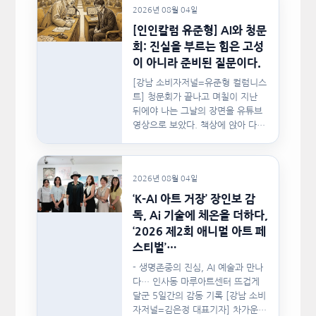
2026년 08월 04일
[인인칼럼 유준형] AI와 청문
회: 진실을 부르는 힘은 고성
이 아니라 준비된 질문이다.
[강남 소비자저널=유준형 컬럼니스
트] 청문회가 끝나고 며칠이 지난
뒤에야 나는 그날의 장면을 유튜브
영상으로 보았다. 책상에 앉아 다른
문서를…
2026년 08월 04일
‘K-AI 아트 거장’ 장인보 감
독, Ai 기술에 체온을 더하다,
‘2026 제2회 애니멀 아트 페
스티벌’…
- 생명존중의 진심, AI 예술과 만나
다… 인사동 마루아트센터 뜨겁게
달군 5일간의 감동 기록 [강남 소비
자저널=김은정 대표기자] 차가운