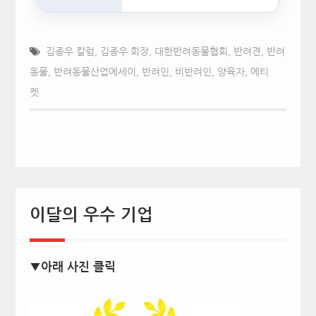
인공지능(AI)…
김종우 칼럼
,
김종우 회장
,
대한반려동물협회
,
반려견
,
반려
동물
,
반려동물산업에세이
,
반려인
,
비반려인
,
양육자
,
에티
켓
이달의 우수 기업
▼아래 사진 클릭