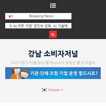
Breaking News
에
한국·브라질 슈퍼콘서트 올해 열린다
[정봉수 칼럼] 약정
트
Skip
to
강남 소비자저널
content
소비자평가/인물정보/통계/web3 유동성 풀 순위발표
Korean
▼