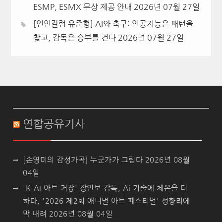
ESMP, ESMX 무상 제공 안내
2026년 07월 27일
[인인칼럼 유준형] AI와 축구: 인공지능은 패턴을
찾고, 감독은 승부를 건다
2026년 07월 27일
연합공유기사
[손영미의 감성가곡] 누군가가 그립다
2026년 08월
04일
'K-AI 아트 거장' 장인보 감독, Ai 기술에 체온을 더
하다, '2026 제2회 애니멀 아트 페스티벌' 성황리에
막 내려
2026년 08월 04일