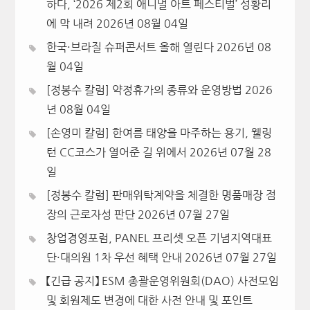
하다, ‘2026 제2회 애니멀 아트 페스티벌’ 성황리
에 막 내려
2026년 08월 04일
한국·브라질 슈퍼콘서트 올해 열린다
2026년 08
월 04일
[정봉수 칼럼] 약정휴가의 종류와 운영방법
2026
년 08월 04일
[손영미 칼럼] 한여름 태양을 마주하는 용기, 웰링
턴 CC코스가 열어준 길 위에서
2026년 07월 28
일
[정봉수 칼럼] 판매위탁계약을 체결한 명품매장 점
장의 근로자성 판단
2026년 07월 27일
창업경영포럼, PANEL 프리셋 오픈 기념지역대표
단·대의원 1차 우선 혜택 안내
2026년 07월 27일
【긴급 공지】 ESM 총괄운영위원회(DAO) 사전모임
및 회원제도 변경에 대한 사전 안내 및 포인트