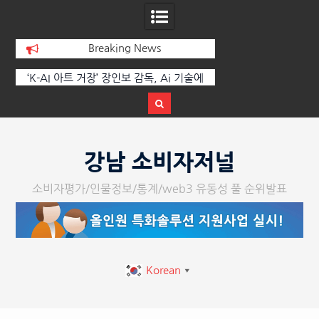
Breaking News
 부
‘K-AI 아트 거장’ 장인보 감독, Ai 기술에
한국·브라질 슈퍼콘서
이
체온을 더하다, ‘2026 제2회 애니멀 아트
페스티벌’ 성황리에 막 내려
Skip
to
강남 소비자저널
content
소비자평가/인물정보/통계/web3 유동성 풀 순위발표
Korean
▼