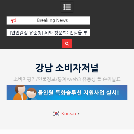
Breaking News
[인인칼럼 유준형] AI와 청문회: 진실을 부
‘K-AI 아트 거장’ 장
르는 힘은 고성이 아니라 준비된 질문이
체온을 더하다, ‘202
다.
페스티벌’ 성황
Skip
to
강남 소비자저널
content
소비자평가/인물정보/통계/web3 유동성 풀 순위발표
Korean
▼