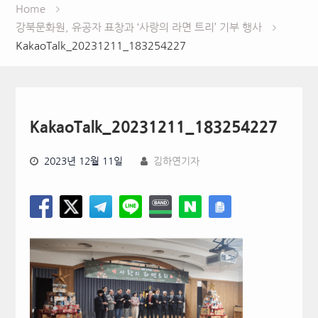
Home
강북문화원, 유공자 표창과 ‘사랑의 라면 트리’ 기부 행사
KakaoTalk_20231211_183254227
KakaoTalk_20231211_183254227
2023년 12월 11일
김하연기자