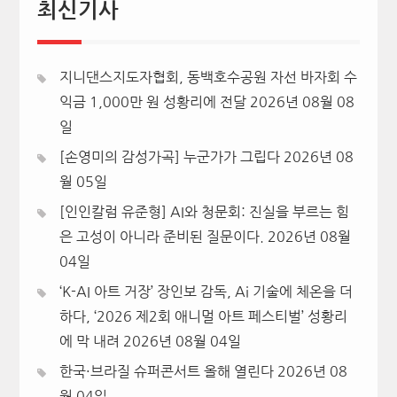
최신기사
지니댄스지도자협회, 동백호수공원 자선 바자회 수
익금 1,000만 원 성황리에 전달
2026년 08월 08
일
[손영미의 감성가곡] 누군가가 그립다
2026년 08
월 05일
[인인칼럼 유준형] AI와 청문회: 진실을 부르는 힘
은 고성이 아니라 준비된 질문이다.
2026년 08월
04일
‘K-AI 아트 거장’ 장인보 감독, Ai 기술에 체온을 더
하다, ‘2026 제2회 애니멀 아트 페스티벌’ 성황리
에 막 내려
2026년 08월 04일
한국·브라질 슈퍼콘서트 올해 열린다
2026년 08
월 04일