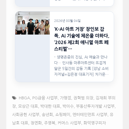
문서를…
2026년 08월 04일
‘K-AI 아트 거장’ 장인보 감
독, Ai 기술에 체온을 더하다,
‘2026 제2회 애니멀 아트 페
스티벌’…
- 생명존중의 진심, AI 예술과 만나
다… 인사동 마루아트센터 뜨겁게
달군 5일간의 감동 기록 [강남 소비
자저널=김은정 대표기자] 차가운
인공지능(AI)…
HBGA
,
PG금융 사업부
,
가맹점
,
권혁범 의장
,
김재희 부의
장
,
모상근 대표
,
박대한 대표
,
박미수
,
부동산투자개발 사업부
,
사회공헌 사업부
,
송년회
,
쇼핑페이
,
엔터테인먼트 사업부
,
유
남호 대표
,
정연화
,
주영복
,
커머스 사업부
,
화덕영구피자