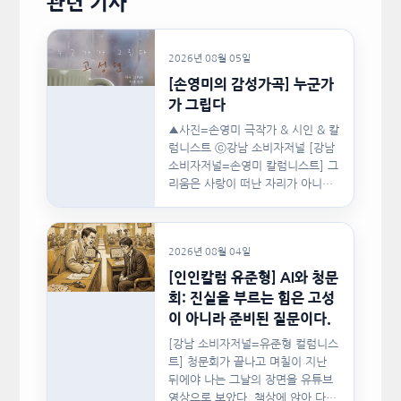
관련 기사
2026년 08월 05일
[손영미의 감성가곡] 누군가
가 그립다
▲사진=손영미 극작가 & 시인 & 칼
럼니스트 ⓒ강남 소비자저널 [강남
소비자저널=손영미 칼럼니스트] 그
리움은 사랑이 떠난 자리가 아니라,
사랑이 머물렀던…
2026년 08월 04일
[인인칼럼 유준형] AI와 청문
회: 진실을 부르는 힘은 고성
이 아니라 준비된 질문이다.
[강남 소비자저널=유준형 컬럼니스
트] 청문회가 끝나고 며칠이 지난
뒤에야 나는 그날의 장면을 유튜브
영상으로 보았다. 책상에 앉아 다른