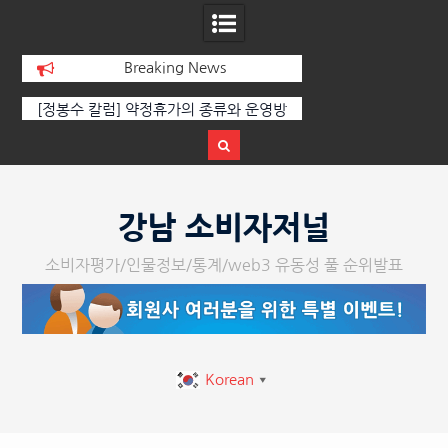
Breaking News
[정봉수 칼럼] 약정휴가의 종류와 운영방
[손영미 칼럼] 한여름
법
기, 웰링턴 CC코스
Skip
to
강남 소비자저널
content
소비자평가/인물정보/통계/web3 유동성 풀 순위발표
Korean
▼