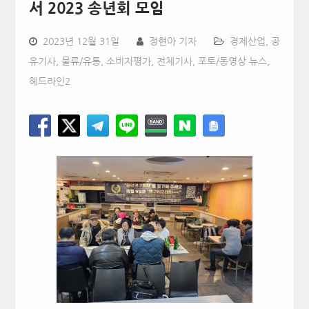
서 2023 송년회 모임
2023년 12월 31일
정현아 기자
경제산업
,
공
유기사
,
물류/유통
,
소비자평가
,
전체기사
,
포토/동영상 뉴스
,
헤드라인2