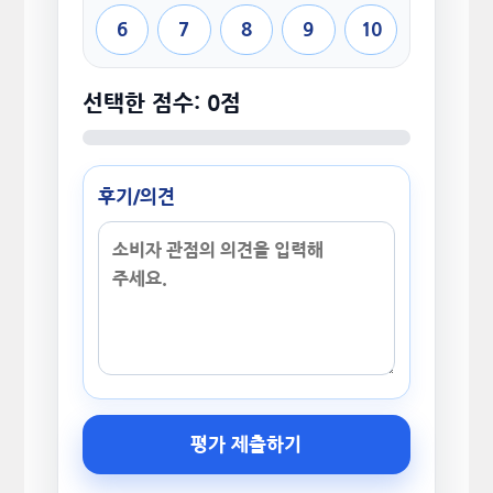
6
7
8
9
10
선택한 점수: 0점
후기/의견
평가 제출하기