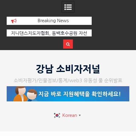
Breaking News
지니댄스지도자협회, 동백호수공원 자선
[손영미의 감성가곡]
바자회 수익금 1,000만 원 성황리에 전달
Skip
to
강남 소비자저널
content
소비자평가/인물정보/통계/web3 유동성 풀 순위발표
Korean
▼