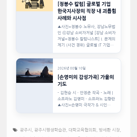
[정봉수 칼럼] 글로벌 기업
한국지사장의 직장 내 괴롭힘
사례와 시사점
▲사진=정봉수 노무사, 강남노무법
인 ⓒ강남 소비자저널 [강남 소비자
저널=정봉수 칼럼니스트] I. 문제의
제기 (사건 경위) 글로벌 IT 기업의
한국지사장은 2024년…
2026년 08월 10일
[손영미의 감성가곡] 가을의
기도
- 김현승 시 · 안정준 작곡 - 노래 |
소프라노 김영미 · 소프라노 김향란
▲사진=손영미 극작가 & 시인…
광주시
,
광주시평생학습관
,
대학교육협의회
,
방세환 시장
,