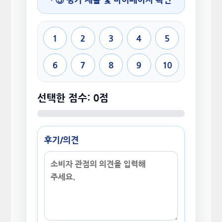
1
2
3
4
5
6
7
8
9
10
선택한 점수: 0점
후기/의견