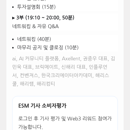
투자설명회 (15분)
▸ 3부 (19:10 ~ 20:00, 50분)
네트워킹 & 자유 Q&A
네트워킹 (40분)
마무리 공지 및 클로징 (10분)
ai
,
AI 커뮤니티 플랫폼
,
Axellent
,
권중우 대표
,
김
민욱 대표
,
브릭메이트
,
신해리 대표
,
인플루언
서
,
컨벤져스
,
한국크리에이터아카데미
,
해리스
쿨
,
해리쌤
,
해리컴티
ESM 기사 소비자평가
로그인 후 기사 평가 및 Web3 리워드 참여가
가능합니다.