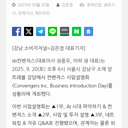
2025년 09월 20일
김은정
경제산업
,
공유기
사
,
전체기사
,
헤드라인
[강남 소비자저널=김은정 대표기자]
㈜컨벤져스(대표이사 권중우, 이하 권 대표)는
2025. 9. 20(토) 오후 6시 서울시 강남구 소재
앙
트레블 강당에서 컨벤져스 사업설명회
(Convengers Inc. Business Introduction Day)를
성황리에 개최했다.
이번 사업설명회는 ▲
1부,
AI 시대 파악하기 & 컨
벤져스 소개 ▲
2부,
사업 및 투자 설명 ▲
3부,
네트
워킹 & 자유 Q&A로 진행됐으며, 관계자는 물론 외