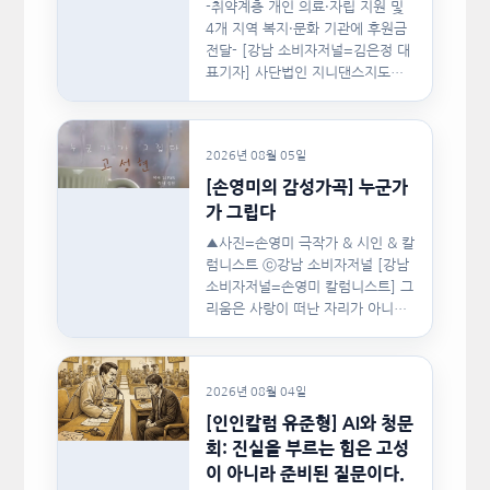
-취약계층 개인 의료·자립 지원 및
4개 지역 복지·문화 기관에 후원금
전달- [강남 소비자저널=김은정 대
표기자] 사단법인 지니댄스지도자
협회(이하 지니댄스지도자협회)가
지난…
2026년 08월 05일
[손영미의 감성가곡] 누군가
가 그립다
▲사진=손영미 극작가 & 시인 & 칼
럼니스트 ⓒ강남 소비자저널 [강남
소비자저널=손영미 칼럼니스트] 그
리움은 사랑이 떠난 자리가 아니라,
사랑이 머물렀던…
2026년 08월 04일
[인인칼럼 유준형] AI와 청문
회: 진실을 부르는 힘은 고성
이 아니라 준비된 질문이다.