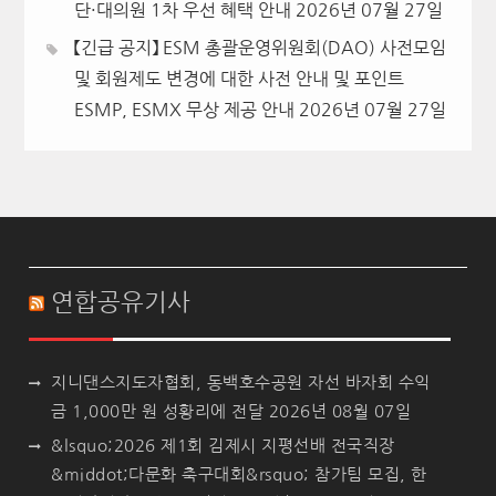
단·대의원 1차 우선 혜택 안내
2026년 07월 27일
【긴급 공지】 ESM 총괄운영위원회(DAO) 사전모임
및 회원제도 변경에 대한 사전 안내 및 포인트
ESMP, ESMX 무상 제공 안내
2026년 07월 27일
연합공유기사
지니댄스지도자협회, 동백호수공원 자선 바자회 수익
금 1,000만 원 성황리에 전달
2026년 08월 07일
&lsquo;2026 제1회 김제시 지평선배 전국직장
&middot;다문화 축구대회&rsquo; 참가팀 모집, 한