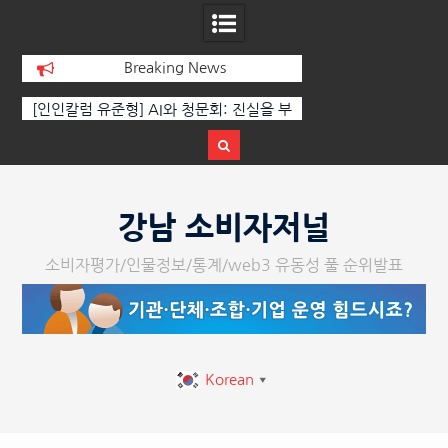
Breaking News
 부
‘K-AI 아트 거장’ 장인보 감독, Ai 기술에
한국·브라질 슈퍼콘서
이
체온을 더하다, ‘2026 제2회 애니멀 아트
페스티벌’ 성황리에 막 내려
Skip
to
강남 소비자저널
content
소비자평가/인물정보/통계/web3 유동성 풀 순위발표
Korean
▼