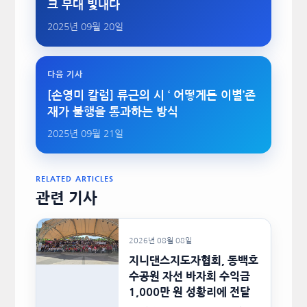
크 무대 빛내다
2025년 09월 20일
다음 기사
[손영미 칼럼] 류근의 시 ‘ 어떻게든 이별’존
재가 불행을 통과하는 방식
2025년 09월 21일
RELATED ARTICLES
관련 기사
2026년 08월 08일
지니댄스지도자협회, 동백호
수공원 자선 바자회 수익금
1,000만 원 성황리에 전달