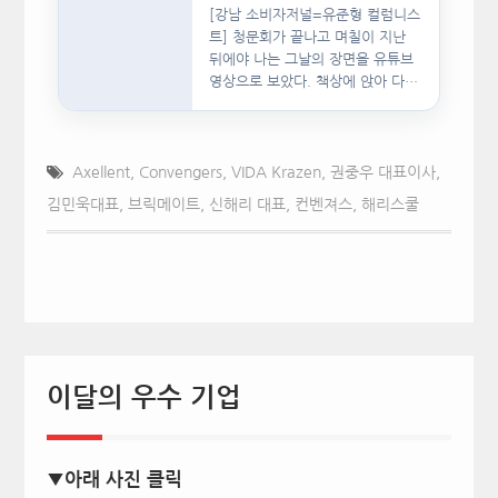
[강남 소비자저널=유준형 컬럼니스
트] 청문회가 끝나고 며칠이 지난
뒤에야 나는 그날의 장면을 유튜브
영상으로 보았다. 책상에 앉아 다른
문서를…
Axellent
,
Convengers
,
VIDA Krazen
,
권중우 대표이사
,
김민욱대표
,
브릭메이트
,
신해리 대표
,
컨벤져스
,
해리스쿨
이달의 우수 기업
▼아래 사진 클릭