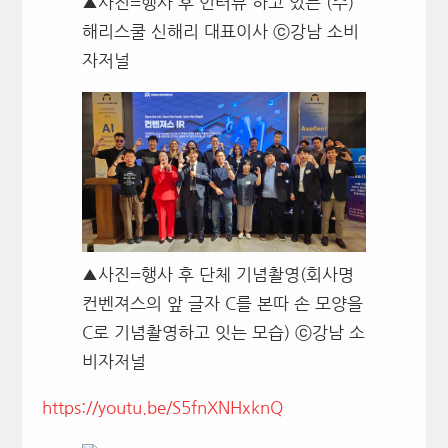
▲사진=행사 후 인터뷰 하고 있는 (주)
해리스쿨 신해리 대표이사 ⓒ강남 소비
자저널
▲사진=행사 후 단체 기념촬영(회사명
컨벤져스의 앞 글자 C를 본따 손 모양을
C로 기념촬영하고 잇는 모습) ⓒ강남 소
비자저널
https://youtu.be/S5fnXNHxknQ