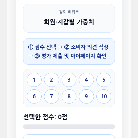
참여 리워드
회원·지갑별 가중치
① 점수 선택 → ② 소비자 의견 작성
→ ③ 평가 제출 및 마이페이지 확인
1
2
3
4
5
6
7
8
9
10
선택한 점수: 0점