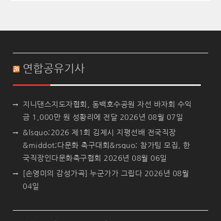
연합공유기사
지니댄스지도자협회, 동백호수공원 자선 바자회 수익
금 1,000만 원 성황리에 전달
2026년 08월 07일
&lsquo;2026 제1회 김제시 지평선배 전국직장
&middot;다문화 축구대회&rsquo; 참가팀 모집, 한
국직장인다문화축구협회
2026년 08월 06일
[손영미의 감성가곡] 누군가가 그립다
2026년 08월
04일