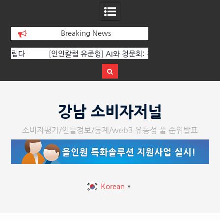
Breaking News
[인인칼럼 유준형] AI와 청문회: 진실을 부
‘K-AI 아트 거장’ 장
르는 힘은 고성이 아니라 준비된 질문이
체온을 더하다, ‘202
다.
페스티벌’ 성황
Skip
to
강남 소비자저널
content
소비자평가/인물정보/통계/web3 유동성 풀 순위발표
Korean
▼