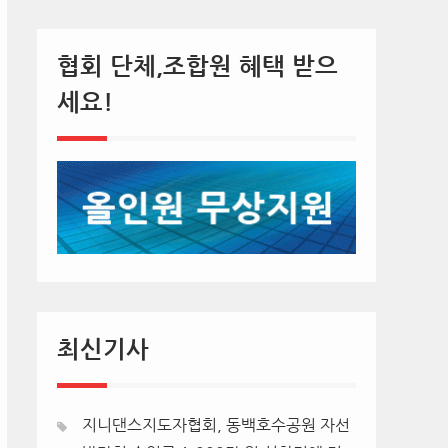
협회 단체,조합원 혜택 받으
세요!
최신기사
지니댄스지도자협회, 동백호수공원 자선