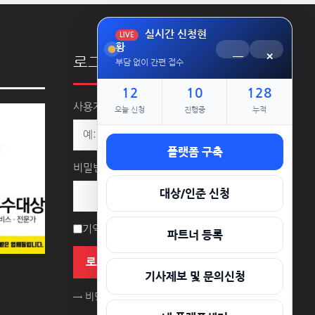
실시간 신청현
LIVE
황
─
×
로그인
부담 없이 간편 접수
12
10
128
사용자명 또는 이메일 주소
오늘 신청
진행중
누적
플랫폼 구축
비밀번호
대상/인준 신청
기억하기
파트너 등록
로그인
기사제보 및 문의신청
→ 비밀번호를 잊으셨나요?