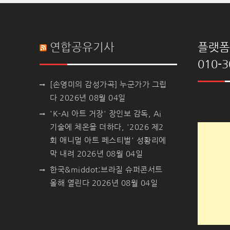
연합공유기사
플랫폼 
010-3
[손영미의 감성가곡] 누군가가 그립
다
2026년 08월 04일
'K-AI 아트 거장' 장인보 감독, Ai
기술에 체온을 더하다, '2026 제2
회 애니멀 아트 페스티벌' 성황리에
막 내려
2026년 08월 04일
한국&middot;브라질 슈퍼콘서트
올해 열린다
2026년 08월 04일