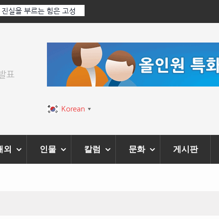
 Ai 기술에 체온을 더하다,
한국·브라질 슈퍼콘서트 올해 열린다
티벌’ 성황리에 막 내려
위발표
Korean
▼
해외
인물
칼럼
문화
게시판