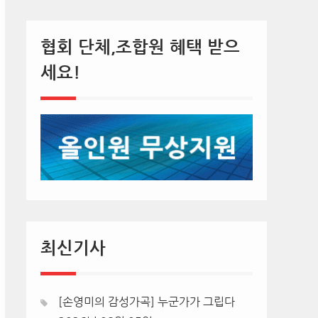
협회 단체,조합원 혜택 받으
세요!
최신기사
[손영미의 감성가곡] 누군가가 그립다