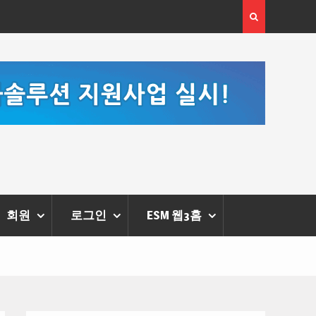
[정봉수 칼럼] 약정휴가의 종류와 운영방법
회원
로그인
ESM 웹3홈