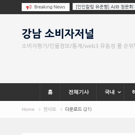
I와 청문회: 진실을 부르는 힘은 고성
Breaking News
‘K-AI 아트 거장’ 장인보 감독,
문이다.
‘2026 제2회 애니멀 아트 페스
Skip
to
강남 소비자저널
content
소비자평가/인물정보/통계/web3 유동성 풀 순
홈
전체기사
국내
Home
연사모
다운로드 (21)