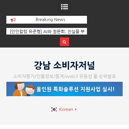
Breaking News
[인인칼럼 유준형] AI와 청문회: 진실을 부
‘K-AI 아트 거장’ 장
르는 힘은 고성이 아니라 준비된 질문이
체온을 더하다, ‘202
다.
페스티벌’ 성황
Skip
to
강남 소비자저널
content
소비자평가/인물정보/통계/web3 유동성 풀 순위발표
Korean
▼