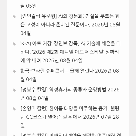
월 05일
[인인칼럼 유준형] AI와 청문회: 진실을 부르는 힘
은 고성이 아니라 준비된 질문이다.
2026년 08월
04일
‘K-AI 아트 거장’ 장인보 감독, Ai 기술에 체온을 더
하다, ‘2026 제2회 애니멀 아트 페스티벌’ 성황리
에 막 내려
2026년 08월 04일
한국·브라질 슈퍼콘서트 올해 열린다
2026년 08
월 04일
[정봉수 칼럼] 약정휴가의 종류와 운영방법
2026
년 08월 04일
[손영미 칼럼] 한여름 태양을 마주하는 용기, 웰링
턴 CC코스가 열어준 길 위에서
2026년 07월 28
일
[정봉수 칼럼] 판매위탁계약을 체결한 명품매장 점