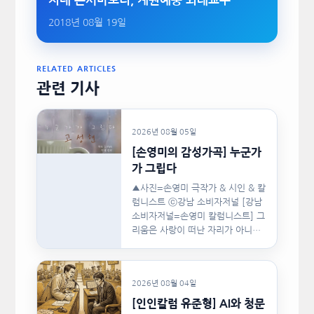
지대 콘서바토리, 계원예중 외래교수
2018년 08월 19일
RELATED ARTICLES
관련 기사
2026년 08월 05일
[손영미의 감성가곡] 누군가
가 그립다
▲사진=손영미 극작가 & 시인 & 칼
럼니스트 ⓒ강남 소비자저널 [강남
소비자저널=손영미 칼럼니스트] 그
리움은 사랑이 떠난 자리가 아니라,
사랑이 머물렀던…
2026년 08월 04일
[인인칼럼 유준형] AI와 청문