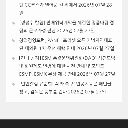
턴 CC코스가 열어준 길 위에서
2026년 07월 28
일
[정봉수 칼럼] 판매위탁계약을 체결한 명품매장 점
장의 근로자성 판단
2026년 07월 27일
창업경영포럼, PANEL 프리셋 오픈 기념지역대표
단·대의원 1차 우선 혜택 안내
2026년 07월 27일
【긴급 공지】 ESM 총괄운영위원회(DAO) 사전모임
및 회원제도 변경에 대한 사전 안내 및 포인트
ESMP, ESMX 무상 제공 안내
2026년 07월 27일
[인인칼럼 유준형] AI와 축구: 인공지능은 패턴을
찾고, 감독은 승부를 건다
2026년 07월 27일