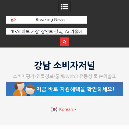
Breaking News
 부
‘K-AI 아트 거장’ 장인보 감독, Ai 기술에
한국·브라질 슈퍼콘서
이
체온을 더하다, ‘2026 제2회 애니멀 아트
페스티벌’ 성황리에 막 내려
Skip
to
강남 소비자저널
content
소비자평가/인물정보/통계/web3 유동성 풀 순위발표
Korean
▼