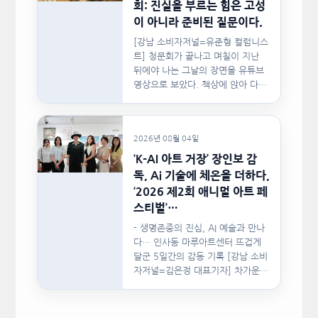
회: 진실을 부르는 힘은 고성
이 아니라 준비된 질문이다.
[강남 소비자저널=유준형 컬럼니스
트] 청문회가 끝나고 며칠이 지난
뒤에야 나는 그날의 장면을 유튜브
영상으로 보았다. 책상에 앉아 다른
문서를…
2026년 08월 04일
‘K-AI 아트 거장’ 장인보 감
독, Ai 기술에 체온을 더하다,
‘2026 제2회 애니멀 아트 페
스티벌’…
- 생명존중의 진심, AI 예술과 만나
다… 인사동 마루아트센터 뜨겁게
달군 5일간의 감동 기록 [강남 소비
자저널=김은정 대표기자] 차가운
인공지능(AI)…