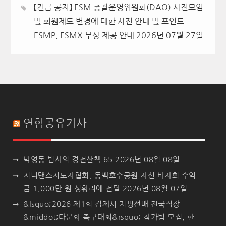
【긴급 공지】 ESM 총괄운영위원회(DAO) 사전모임
및 회원제도 변경에 대한 사전 안내 및 포인트
ESMP, ESMX 무상 제공 안내
2026년 07월 27일
연합공유기사
박영동 법사의 경전산책 65
2026년 08월 08일
지니댄스지도자협회, 동백호수공원 자선 바자회 수익
금 1,000만 원 성황리에 전달
2026년 08월 07일
&lsquo;2026 제1회 김제시 지평선배 전국직장
&middot;다문화 축구대회&rsquo; 참가팀 모집, 한