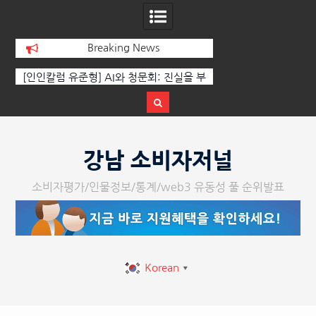
Breaking News
[인인칼럼 유준형] AI와 청문회: 진실을 부
‘K-AI 아트 거장’ 장
르는 힘은 고성이 아니라 준비된 질문이
체온을 더하다, ‘202
다.
페스티벌’ 성황
Skip
to
강남 소비자저널
content
소비자평가/인물정보/통계/web3 유동성 풀 순위발표
Korean
▼