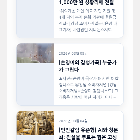
1,000만 원 성황리에 전달
-취약계층 개인 의료·자립 지원 및
4개 지역 복지·문화 기관에 후원금
전달- [강남 소비자저널=김은정 대
표기자] 사단법인 지니댄스지도자
협회(이하 지니댄스지도자협회)가
지난…
2026년 08월 05일
[손영미의 감성가곡] 누군가
가 그립다
▲사진=손영미 극작가 & 시인 & 칼
럼니스트 ⓒ강남 소비자저널 [강남
소비자저널=손영미 칼럼니스트] 그
리움은 사랑이 떠난 자리가 아니라,
사랑이 머물렀던…
2026년 08월 04일
[인인칼럼 유준형] AI와 청문
회: 진실을 부르는 힘은 고성