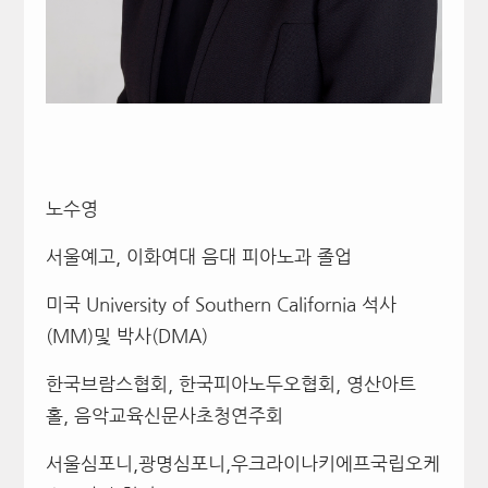
노수영
서울예고
,
이화여대 음대 피아노과 졸업
미국
University of Southern California
석사
(MM)
및 박사
(DMA)
한국브람스협회
,
한국피아노두오협회
,
영산아트
홀
,
음악교육신문사초청연주회
서울심포니
,
광명심포니
,
우크라이나키에프국립오케