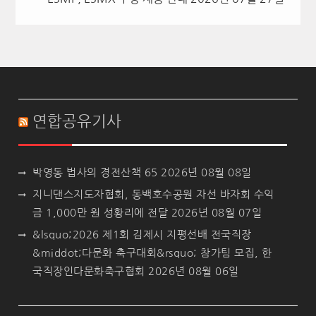
연합공유기사
박영동 법사의 경전산책 65
2026년 08월 08일
지니댄스지도자협회, 동백호수공원 자선 바자회 수익
금 1,000만 원 성황리에 전달
2026년 08월 07일
&lsquo;2026 제1회 김제시 지평선배 전국직장
&middot;다문화 축구대회&rsquo; 참가팀 모집, 한
국직장인다문화축구협회
2026년 08월 06일