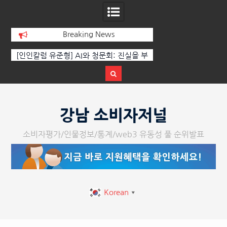
Breaking News
 유준형] AI와 청문회: 진실을 부
‘K-AI 아트 거장’ 장인보 감독, Ai
은 고성이 아니라 준비된 질문이
체온을 더하다, ‘2026 제2회 애니
다.
페스티벌’ 성황리에 막 내려
Skip
to
강남 소비자저널
content
소비자평가/인물정보/통계/web3 유동성 풀 순위발표
Korean
▼