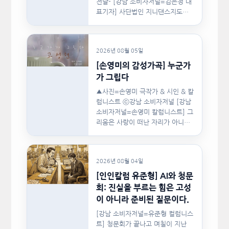
전달- [강남 소비자저널=김은정 대
표기자] 사단법인 지니댄스지도자
협회(이하 지니댄스지도자협회)가
지난…
2026년 08월 05일
[손영미의 감성가곡] 누군가
가 그립다
▲사진=손영미 극작가 & 시인 & 칼
럼니스트 ⓒ강남 소비자저널 [강남
소비자저널=손영미 칼럼니스트] 그
리움은 사랑이 떠난 자리가 아니라,
사랑이 머물렀던…
2026년 08월 04일
[인인칼럼 유준형] AI와 청문
회: 진실을 부르는 힘은 고성
이 아니라 준비된 질문이다.
[강남 소비자저널=유준형 컬럼니스
트] 청문회가 끝나고 며칠이 지난