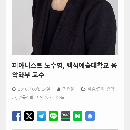
피아니스트 노수영, 백석예술대학교 음
악학부 교수
2018년 09월 24일
김은정
예술/문화
,
음악
가
,
인물정보
,
전체기사
,
피아노