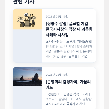
관련 기사
2026년 08월 10일
[정봉수 칼럼] 글로벌 기업
한국지사장의 직장 내 괴롭힘
사례와 시사점
▲사진=정봉수 노무사, 강남노무법
인 ⓒ강남 소비자저널 [강남 소비자
저널=정봉수 칼럼니스트] I. 문제의
제기 (사건 경위) 글로벌 IT 기업의
한국지사장은 2024년…
2026년 08월 10일
[손영미의 감성가곡] 가을의
기도
- 김현승 시 · 안정준 작곡 - 노래 |
소프라노 김영미 · 소프라노 김향란
▲사진=손영미 극작가 & 시인…