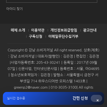
아이디 찾기
매체 소개
이용약관
개인정보취급방침
광고안내
구독신청
이메일무단수집거부
Copyright © 강남 소비자저널 All right reserved. 상호(제호)
: 강남 소비자저널 | 대표자(발행인) : 김은정 | 편집인 : 김은정
|사업자등록번호: 205-43-30241｜등록일 : 2017년 09월
07일 | 신문사업, 인터넷신문사업 | 등록번호 : 서울, 아04695
| 청소년보호책임자 : 김은정 | 발행소 : 서울특별시 금천구 서
부샛길 714 하우스디어반 오피스텔 1403호 |
greenp2@naver.com | 010-3035-3100| All rights
reserved.
간편 신청
실시간 접수중
×
Syndication by
SMBAforum & Presscoop