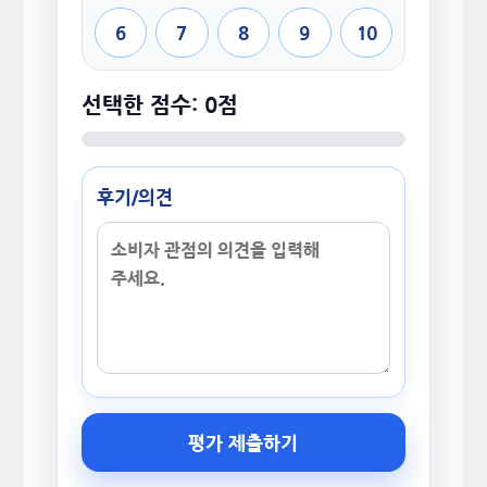
6
7
8
9
10
선택한 점수: 0점
후기/의견
평가 제출하기