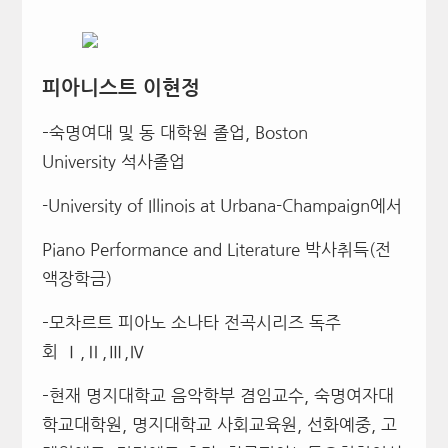
피아니스트 이현정
–
숙명여대 및 동 대학원 졸업
, Boston
University
석사졸업
-University of Illinois at Urbana-Champaign
에서
Piano Performance and Literature
박사취득
(
전
액장학금
)
–
모차르트 피아노 소나타 전곡시리즈 독주
회
Ⅰ
,
Ⅱ
,
Ⅲ
,
Ⅳ
–
현재 명지대학교 음악학부 겸임교수
,
숙명여자대
학교대학원
,
명지대학교 사회교육원
,
선화예중
,
고