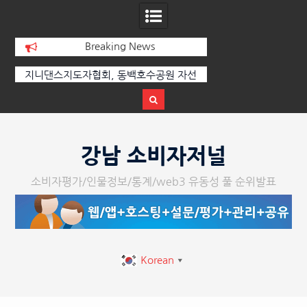
Breaking News
지니댄스지도자협회, 동백호수공원 자선
[손영미의 감성가곡]
바자회 수익금 1,000만 원 성황리에 전달
Skip
to
강남 소비자저널
content
소비자평가/인물정보/통계/web3 유동성 풀 순위발표
Korean
▼