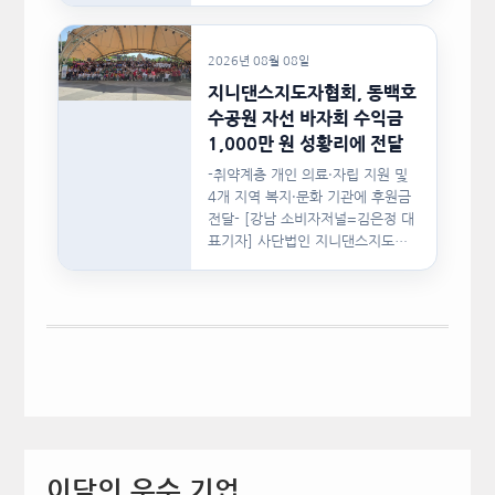
2026년 08월 08일
지니댄스지도자협회, 동백호
수공원 자선 바자회 수익금
1,000만 원 성황리에 전달
-취약계층 개인 의료·자립 지원 및
4개 지역 복지·문화 기관에 후원금
전달- [강남 소비자저널=김은정 대
표기자] 사단법인 지니댄스지도자
협회(이하 지니댄스지도자협회)가
지난…
이달의 우수 기업