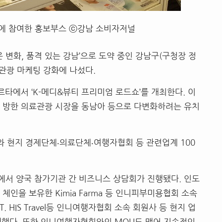
에 참여한 홍보부스 ⓒ강남 소비자저널
은 변화
,
품격 있는 강남
’
으로 도약 중인 강남구
(
구청장 정
관광 마케팅 강화에 나섰다
.
카르타에서
‘K-
메디
&
뷰티 프리미엄 로드쇼
’
를 개최한다
.
이
 방한 의료관광 시장을 동남아 등으로 다변화하려는 유치
와 현지 경제단체‧의료단체‧여행자협회 등 관련업계
100
에서 양국 참가기관 간 비즈니스 상담회가 진행됐다
.
인도
 체인을 보유한
Kimia Farma
등 인니피부미용협회 소속
T. HIS Travel
등 인니여행자협회 소속 회원사 등 현지 업
행했다
.
또한 인니여행자협회와의
MOU
도 맺어 지속적인