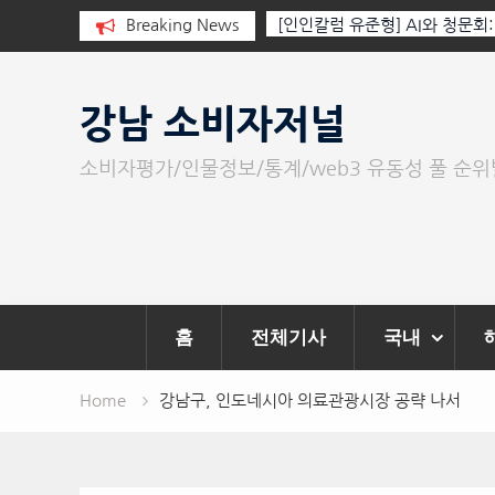
 누군가가 그립다
Breaking News
[인인칼럼 유준형] AI와 청문회
이 아니라 준비된 질문이다.
Skip
to
강남 소비자저널
content
소비자평가/인물정보/통계/web3 유동성 풀 순
홈
전체기사
국내
Home
강남구, 인도네시아 의료관광시장 공략 나서