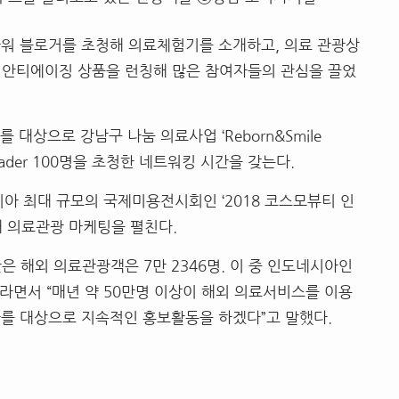
워 블로거를 초청해 의료체험기를 소개하고
,
의료 관광상
)
안티에이징 상품을 런칭해 많은 참여자들의 관심을 끌었
어를 대상으로 강남구 나눔 의료사업
‘Reborn&Smile
eader 100
명을 초청한 네트워킹 시간을 갖는다
.
시아 최대 규모의 국제미용전시회인
‘2018
코스모뷰티 인
해 의료관광 마케팅을 펼친다
.
찾은 해외 의료관광객은
7
만
2346
명
.
이 중 인도네시아인
라면서
“
매년 약
50
만명 이상이 해외 의료서비스를 이용
아를 대상으로 지속적인 홍보활동을 하겠다
”
고 말했다
.