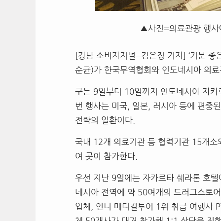
▲사진=의료관광 행사
[강남 소비자저널=김은정 기자] ‘
기분 좋
순균
)
가 한국무역협회와 인도네시아 의료
구는
9
일부터
10
일까지 인도네시아 자
번 행사는 미국
,
일본
,
러시아 등에 편중된
전략의 일환이다
.
국내
12
개 의료기관 등 협력기관
15
개소
여 곳이 참가한다
.
우선 지난
9
일에는 자카르타 쉐라톤 호텔
네시아 전역에 약
50
여개의 드러그스토어
업체
,
인니 메디컬투어
1
위 취급 여행사
P
체
50
개사가 대거 참가해
1:1
상담을 진