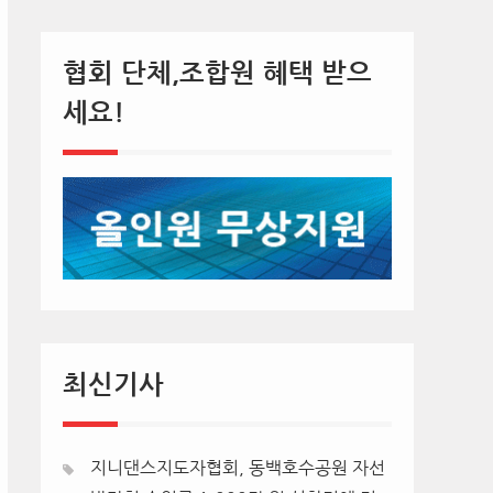
협회 단체,조합원 혜택 받으
세요!
최신기사
지니댄스지도자협회, 동백호수공원 자선