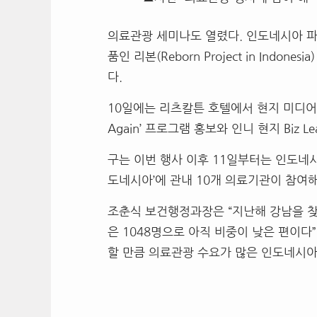
의료관광 세미나도 열렸다
.
인도네시아 파
품인 리본
(Reborn Project in Indonesia
다
.
10
일에는 리츠칼튼 호텔에서 현지 미디
Again’
프로그램 홍보와 인니 현지
Biz L
구는 이번 행사 이후
11
일부터는 인도네
도네시아
’
에 관내
10
개 의료기관이 참여
조춘식 보건행정과장은
“
지난해 강남을 
은
1048
명으로 아직 비중이 낮은 편이다
”
할 만큼 의료관광 수요가 많은 인도네시