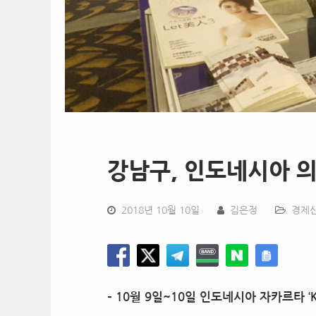
강남구, 인도네시아 
2018년 10월 10일
김은정
경제
– 10
월
9
일
~10
일 인도네시아 자카르타
‘