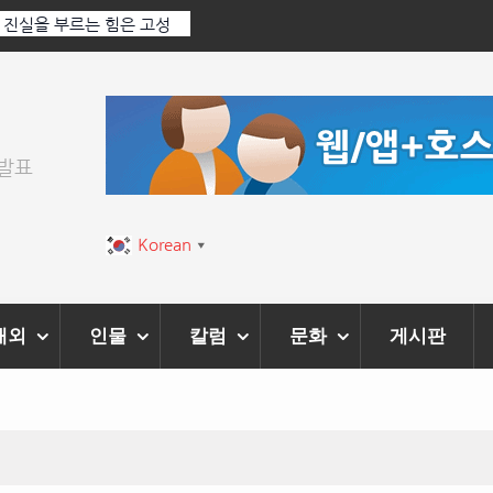
: 진실을 부르는 힘은 고성
‘K-AI 아트 거장’ 장인보 감독, Ai 기술에
‘2026 제2회 애니멀 아트 페스티벌’ 성황
위발표
Korean
▼
해외
인물
칼럼
문화
게시판