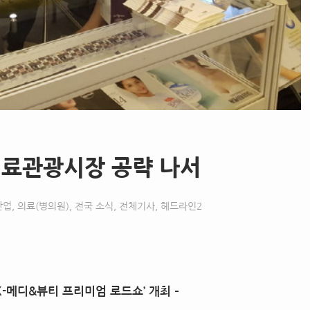
의료관광시장 공략 나서
산업
,
의료(병의원)
,
전국 소식
,
전체기사
,
헤드라인2
K-
메디
&
뷰티 프리미엄 로드쇼
’
개최
–