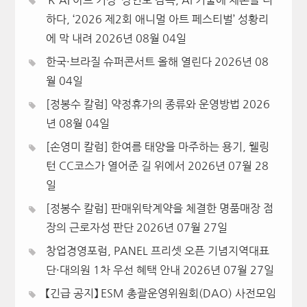
‘K-AI 아트 거장’ 장인보 감독, Ai 기술에 체온을 더
하다, ‘2026 제2회 애니멀 아트 페스티벌’ 성황리
에 막 내려
2026년 08월 04일
한국·브라질 슈퍼콘서트 올해 열린다
2026년 08
월 04일
[정봉수 칼럼] 약정휴가의 종류와 운영방법
2026
년 08월 04일
[손영미 칼럼] 한여름 태양을 마주하는 용기, 웰링
턴 CC코스가 열어준 길 위에서
2026년 07월 28
일
[정봉수 칼럼] 판매위탁계약을 체결한 명품매장 점
장의 근로자성 판단
2026년 07월 27일
창업경영포럼, PANEL 프리셋 오픈 기념지역대표
단·대의원 1차 우선 혜택 안내
2026년 07월 27일
【긴급 공지】 ESM 총괄운영위원회(DAO) 사전모임