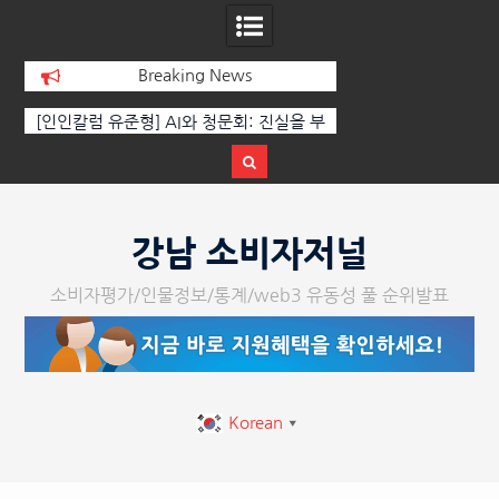
Breaking News
[인인칼럼 유준형] AI와 청문회: 진실을 부
‘K-AI 아트 거장’ 장
르는 힘은 고성이 아니라 준비된 질문이
체온을 더하다, ‘202
다.
페스티벌’ 성황
Skip
to
강남 소비자저널
content
소비자평가/인물정보/통계/web3 유동성 풀 순위발표
Korean
▼