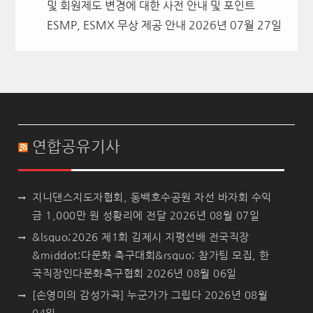
및 회원제도 변경에 대한 사전 안내 및 포인트
ESMP, ESMX 무상 제공 안내
2026년 07월 27일
연합공유기사
지니댄스지도자협회, 동백호수공원 자선 바자회 수익
금 1,000만 원 성황리에 전달
2026년 08월 07일
&lsquo;2026 제1회 김제시 지평선배 전국직장
&middot;다문화 축구대회&rsquo; 참가팀 모집, 한
국직장인다문화축구협회
2026년 08월 06일
[손영미의 감성가곡] 누군가가 그립다
2026년 08월