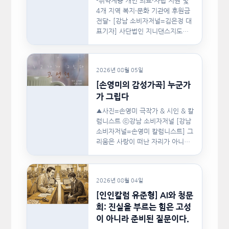
-취약계층 개인 의료·자립 지원 및
4개 지역 복지·문화 기관에 후원금
전달- [강남 소비자저널=김은정 대
표기자] 사단법인 지니댄스지도자
협회(이하 지니댄스지도자협회)가
지난…
2026년 08월 05일
[손영미의 감성가곡] 누군가
가 그립다
▲사진=손영미 극작가 & 시인 & 칼
럼니스트 ⓒ강남 소비자저널 [강남
소비자저널=손영미 칼럼니스트] 그
리움은 사랑이 떠난 자리가 아니라,
사랑이 머물렀던…
2026년 08월 04일
[인인칼럼 유준형] AI와 청문
회: 진실을 부르는 힘은 고성
이 아니라 준비된 질문이다.