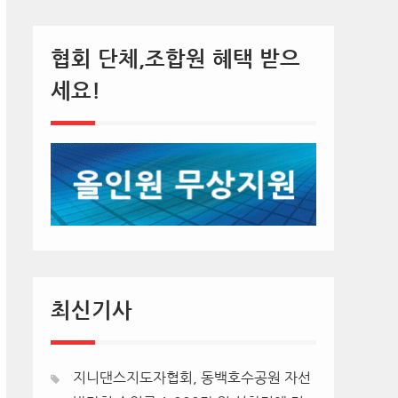
협회 단체,조합원 혜택 받으
세요!
최신기사
지니댄스지도자협회, 동백호수공원 자선