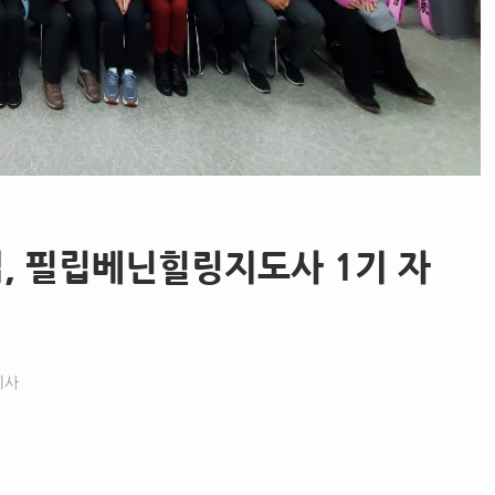
 필립베닌힐링지도사 1기 자
기사