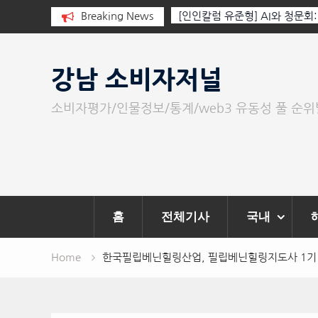
 누군가가 그립다
Breaking News
[인인칼럼 유준형] AI와 청문회
이 아니라 준비된 질문이다.
Skip
to
강남 소비자저널
content
소비자평가/인물정보/통계/web3 유동성 풀 순
홈
전체기사
국내
Home
한국필립베닌힐링산업, 필립베닌힐링지도사 1기