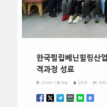
한국필립베닌힐링산업,
격과정 성료
2020년 11월 08일
김은정
전체