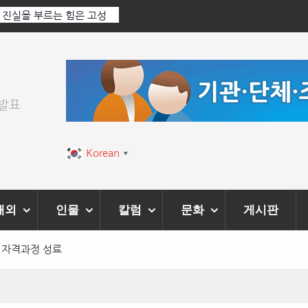
: 진실을 부르는 힘은 고성
‘K-AI 아트 거장’ 장인보 감독, Ai 기술에
‘2026 제2회 애니멀 아트 페스티벌’ 성황
위발표
Korean
▼
해외
인물
칼럼
문화
게시판
 자격과정 성료