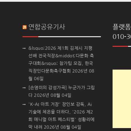
연합공유기사
플랫폼 
010-3
&lsquo;2026 제1회 김제시 지평
선배 전국직장&middot;다문화 축
구대회&rsquo; 참가팀 모집, 한국
직장인다문화축구협회
2026년 08
월 06일
[손영미의 감성가곡] 누군가가 그립
다
2026년 08월 04일
'K-AI 아트 거장' 장인보 감독, Ai
기술에 체온을 더하다, '2026 제2
회 애니멀 아트 페스티벌' 성황리에
막 내려
2026년 08월 04일