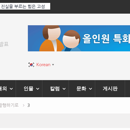
 Ai 기술에 체온을 더하다,
한국·브라질 슈퍼콘서트 올해 열린다
티벌’ 성황리에 막 내려
위발표
Korean
▼
해외
인물
칼럼
문화
게시판
 발행하기로
3