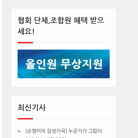
협회 단체,조합원 혜택 받으
세요!
최신기사
[손영미의 감성가곡] 누군가가 그립다