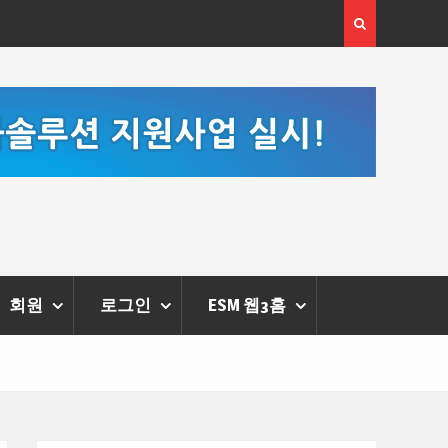
[정봉수 칼럼] 약정휴가의 종류와 운영방법
회원
로그인
ESM 웹3홈