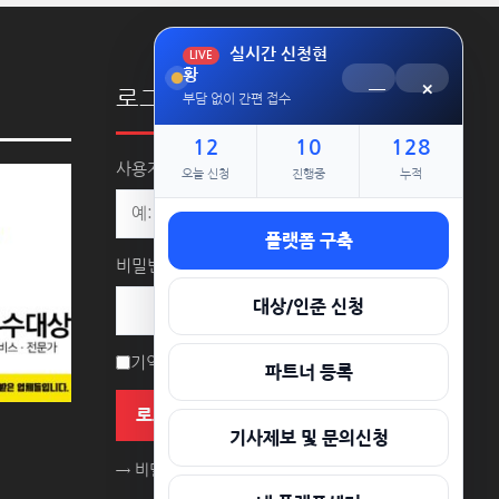
실시간 신청현
LIVE
황
─
×
로그인
부담 없이 간편 접수
12
10
128
사용자명 또는 이메일 주소
오늘 신청
진행중
누적
플랫폼 구축
비밀번호
대상/인준 신청
기억하기
파트너 등록
로그인
기사제보 및 문의신청
→ 비밀번호를 잊으셨나요?