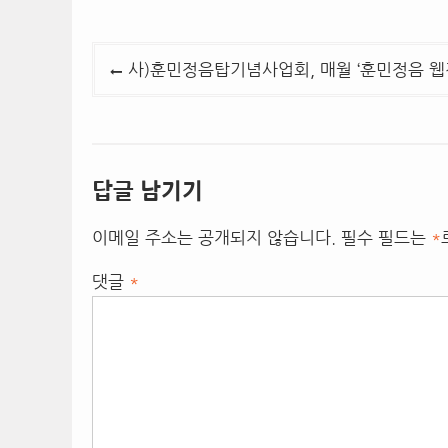
글
사)훈민정음탑기념사업회, 매월 ‘훈민정음 웹
탐
색
답글 남기기
이메일 주소는 공개되지 않습니다.
필수 필드는
*
댓글
*