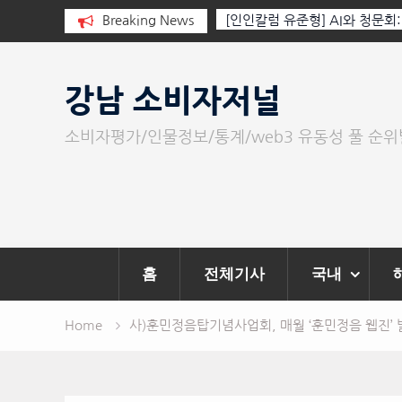
I와 청문회: 진실을 부르는 힘은 고성
Breaking News
‘K-AI 아트 거장’ 장인보 감독,
문이다.
‘2026 제2회 애니멀 아트 페스
Skip
to
강남 소비자저널
content
소비자평가/인물정보/통계/web3 유동성 풀 순
홈
전체기사
국내
Home
사)훈민정음탑기념사업회, 매월 ‘훈민정음 웹진’