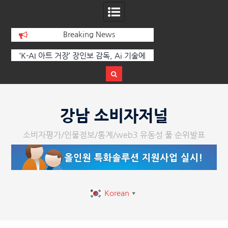
Breaking News
 부
‘K-AI 아트 거장’ 장인보 감독, Ai 기술에
한국·브라질 슈퍼콘서
이
체온을 더하다, ‘2026 제2회 애니멀 아트
페스티벌’ 성황리에 막 내려
Skip
to
강남 소비자저널
content
소비자평가/인물정보/통계/web3 유동성 풀 순위발표
Korean
▼