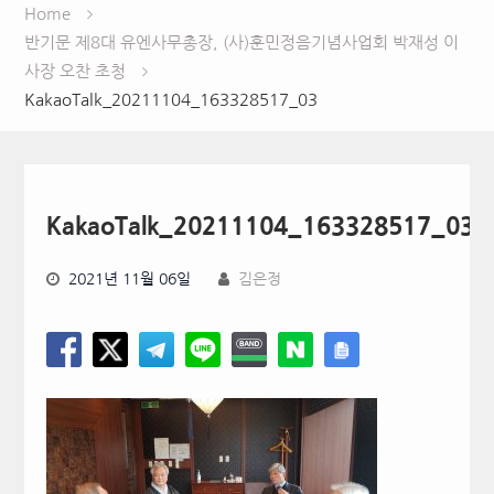
Home
반기문 제8대 유엔사무총장, (사)훈민정음기념사업회 박재성 이
사장 오찬 초청
KakaoTalk_20211104_163328517_03
KakaoTalk_20211104_163328517_03
2021년 11월 06일
김은정