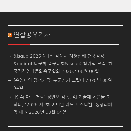
연합공유기사
&lsquo;2026 제1회 김제시 지평선배 전국직장
&middot;다문화 축구대회&rsquo; 참가팀 모집, 한
국직장인다문화축구협회
2026년 08월 06일
[손영미의 감성가곡] 누군가가 그립다
2026년 08월
04일
'K-AI 아트 거장' 장인보 감독, Ai 기술에 체온을 더
하다, '2026 제2회 애니멀 아트 페스티벌' 성황리에
막 내려
2026년 08월 04일