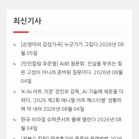
최신기사
[손영미의 감성가곡] 누군가가 그립다
2026년 08
월 05일
[인인칼럼 유준형] AI와 청문회: 진실을 부르는 힘
은 고성이 아니라 준비된 질문이다.
2026년 08월
04일
‘K-AI 아트 거장’ 장인보 감독, Ai 기술에 체온을 더
하다, ‘2026 제2회 애니멀 아트 페스티벌’ 성황리
에 막 내려
2026년 08월 04일
한국·브라질 슈퍼콘서트 올해 열린다
2026년 08
월 04일
[정봉수 칼럼] 약정휴가의 종류와 운영방법
2026