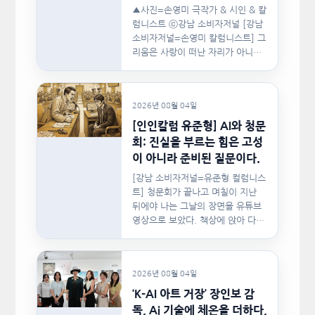
▲사진=손영미 극작가 & 시인 & 칼
럼니스트 ⓒ강남 소비자저널 [강남
소비자저널=손영미 칼럼니스트] 그
리움은 사랑이 떠난 자리가 아니라,
사랑이 머물렀던…
2026년 08월 04일
[인인칼럼 유준형] AI와 청문
회: 진실을 부르는 힘은 고성
이 아니라 준비된 질문이다.
[강남 소비자저널=유준형 컬럼니스
트] 청문회가 끝나고 며칠이 지난
뒤에야 나는 그날의 장면을 유튜브
영상으로 보았다. 책상에 앉아 다른
문서를…
2026년 08월 04일
‘K-AI 아트 거장’ 장인보 감
독, Ai 기술에 체온을 더하다,