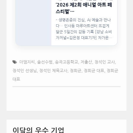
‘2026 제2회 애니멀 아트 페
스티벌’…
- 생명존중의 진심, AI 예술과 만나
다… 인사동 마루아트센터 뜨겁게
달군 5일간의 감동 기록 [강남 소비
자저널=김은정 대표기자] 차가운
인공지능(AI)…
더앰지씨
,
솔선수범
,
송곡고등학교
,
저출산
,
정석인 교사
,
정석인 선생님
,
정석인 체육교사
,
정희균
,
정희균 대표
,
정희균
대표
이달의 우수 기업