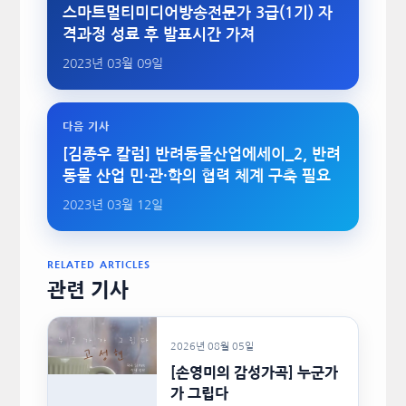
스마트멀티미디어방송전문가 3급(1기) 자
격과정 성료 후 발표시간 가져
2023년 03월 09일
다음 기사
[김종우 칼럼] 반려동물산업에세이_2, 반려
동물 산업 민·관·학의 협력 체계 구축 필요
2023년 03월 12일
RELATED ARTICLES
관련 기사
2026년 08월 05일
[손영미의 감성가곡] 누군가
가 그립다