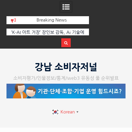
Breaking News
에
한국·브라질 슈퍼콘서트 올해 열린다
[정봉수 칼럼] 약정
트
Skip
to
강남 소비자저널
content
소비자평가/인물정보/통계/web3 유동성 풀 순위발표
Korean
▼