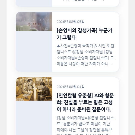
협회(이하 지니댄스지도자협회)가
지난…
2026년 08월 05일
[손영미의 감성가곡] 누군가
가 그립다
▲사진=손영미 극작가 & 시인 & 칼
럼니스트 ⓒ강남 소비자저널 [강남
소비자저널=손영미 칼럼니스트] 그
리움은 사랑이 떠난 자리가 아니라,
사랑이 머물렀던…
2026년 08월 04일
[인인칼럼 유준형] AI와 청문
회: 진실을 부르는 힘은 고성
이 아니라 준비된 질문이다.
[강남 소비자저널=유준형 컬럼니스
트] 청문회가 끝나고 며칠이 지난
뒤에야 나는 그날의 장면을 유튜브