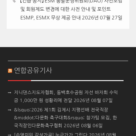
【긴급 공지】 ESM 총괄운영위원회(DAO) 사전모임
및 회원제도 변경에 대한 사전 안내 및 포인트
ESMP, ESMX 무상 제공 안내
2026년 07월 27일
연합공유기사
지니댄스지도자협회, 동백호수공원 자선 바자회 수익
금 1,000만 원 성황리에 전달
2026년 08월 07일
&lsquo;2026 제1회 김제시 지평선배 전국직장
&middot;다문화 축구대회&rsquo; 참가팀 모집, 한
국직장인다문화축구협회
2026년 08월 06일
[손영미의 감성가곡] 누군가가 그립다
2026년 08월