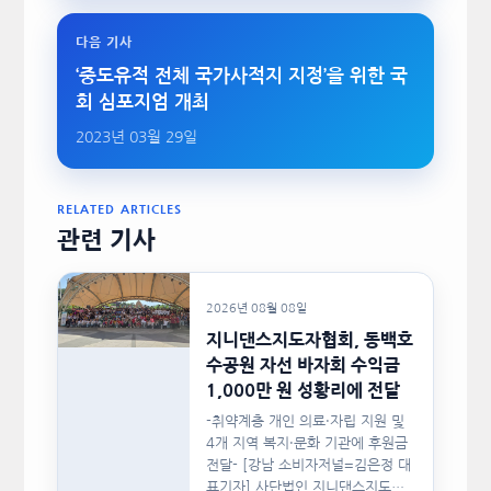
다음 기사
‘중도유적 전체 국가사적지 지정’을 위한 국
회 심포지엄 개최
2023년 03월 29일
RELATED ARTICLES
관련 기사
2026년 08월 08일
지니댄스지도자협회, 동백호
수공원 자선 바자회 수익금
1,000만 원 성황리에 전달
-취약계층 개인 의료·자립 지원 및
4개 지역 복지·문화 기관에 후원금
전달- [강남 소비자저널=김은정 대
표기자] 사단법인 지니댄스지도자