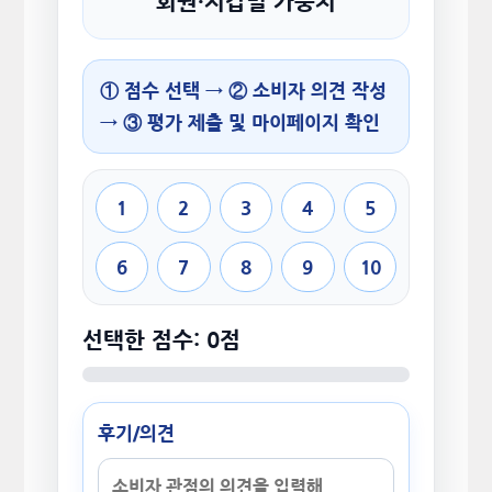
회원·지갑별 가중치
① 점수 선택 → ② 소비자 의견 작성
→ ③ 평가 제출 및 마이페이지 확인
1
2
3
4
5
6
7
8
9
10
선택한 점수: 0점
후기/의견