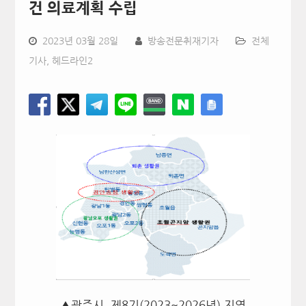
건 의료계획 수립
2023년 03월 28일
방송전문취재기자
전체
기사
,
헤드라인2
▲광주시, 제8기(2023~2026년) 지역