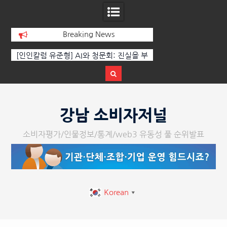
Breaking News
[인인칼럼 유준형] AI와 청문회: 진실을 부
‘K-AI 아트 거장’ 장
르는 힘은 고성이 아니라 준비된 질문이
체온을 더하다, ‘202
다.
페스티벌’ 성황
Skip
to
강남 소비자저널
content
소비자평가/인물정보/통계/web3 유동성 풀 순위발표
Korean
▼