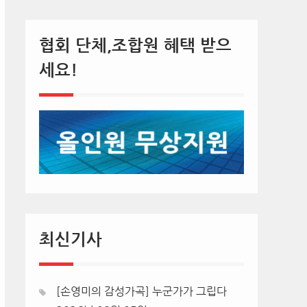
협회 단체,조합원 혜택 받으
세요!
최신기사
[손영미의 감성가곡] 누군가가 그립다