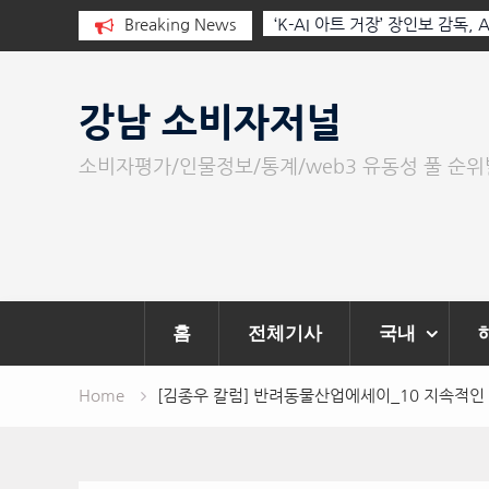
I와 청문회: 진실을 부르는 힘은 고성
Breaking News
‘K-AI 아트 거장’ 장인보 감독,
문이다.
‘2026 제2회 애니멀 아트 페스
Skip
to
강남 소비자저널
content
소비자평가/인물정보/통계/web3 유동성 풀 순
홈
전체기사
국내
Home
[김종우 칼럼] 반려동물산업에세이_10 지속적인