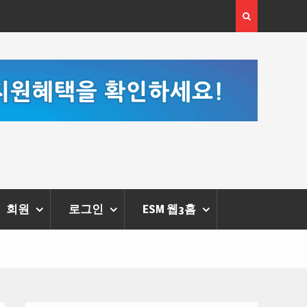
[정봉수 칼럼] 약정휴가의 종류와 운영방법
회원
로그인
ESM 웹3홈