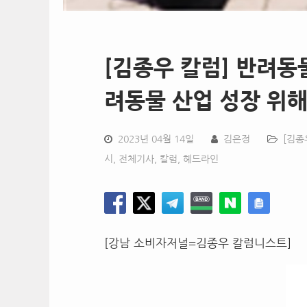
[김종우 칼럼] 반려동
려동물 산업 성장 위
2023년 04월 14일
김은정
[김종
시
,
전체기사
,
칼럼
,
헤드라인
[강남 소비자저널=김종우 칼럼니스트]